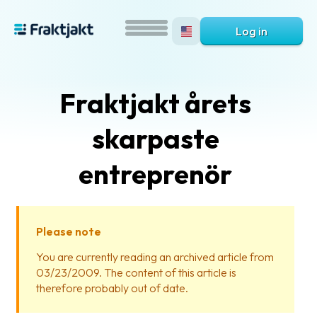
Log in
Fraktjakt årets
skarpaste
entreprenör
What
is
Please note
Fraktjakt?
You are currently reading an archived article from
03/23/2009. The content of this article is
Help?
therefore probably out of date.
FAQ