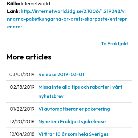
Källa:
Internetworld
News
Länk:
http://internetworld.idg.se/2.1006/1.219248/vi
archive
nnarna-paketkungarna-ar-arets-skarpaste-entrepr
enorer
Contact
us
To Fraktjakt
Terms
More articles
Terms
and
03/01/2019
Release 2019-03-01
conditions
02/18/2019
Missa inte alla tips och rabatter i vårt
Privacy
nyhetsbrev
Prohibited
01/22/2019
Vi automatiserar er paketering
and
dangerous
12/20/2018
Nyheter i Fraktjakts julrelease
content
12/04/2018
Vi firar 10 år som hela Sveriges