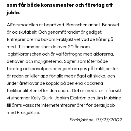
som får både konsumenter och företag att
Barcode
jubla.
scanner
Affärsmodellen är beprövad. Branschen är het. Behovet
Support
är odiskutabelt. Och genomförandet är gediget.
Entreprenörerna bakom Fraktjakt vet vad de håller på
About
med. Tillsammans har de över 20 år inom
the
logistikbranschen och är väl förtrogna med aktörerna,
company
behoven och möjligheterna. Sajten som låter både
företag och privatpersoner jämföra pris på frakttjänster
About
är redan en killer app för alla med något att skicka, och
Fraktjakt
under året lovar de koppla på den ena klockrena
Media
funktionaliteten efter den andra. Det är med stor tillförsikt
vi utnämner Kelly Quirk, Joakim Ekström och Jim Mulshine
Coworkers
till årets vassaste internetentreprenörer för deras jobb
med Fraktjakt.se.
Job
Fraktjakt.se, 03/23/2009
&
career