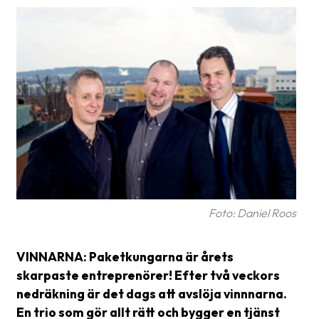
Glossary
Packing
Shipping
documents
Printer
settings
Customs
declarations
Foto: Daniel Roos
Delivery
terms
VINNARNA: Paketkungarna är årets
Pickups
skarpaste entreprenörer! Efter två veckors
Manuals
nedräkning är det dags att avslöja vinnnarna.
En trio som gör allt rätt och bygger en tjänst
Downloads