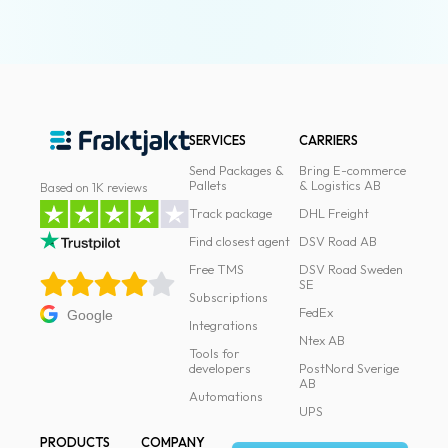
SERVICES
CARRIERS
Send Packages &
Bring E-commerce
Pallets
& Logistics AB
Based on 1K reviews
Track package
DHL Freight
Find closest agent
DSV Road AB
Free TMS
DSV Road Sweden
SE
Subscriptions
FedEx
Google
Integrations
Ntex AB
Tools for
developers
PostNord Sverige
AB
Automations
UPS
PRODUCTS
COMPANY