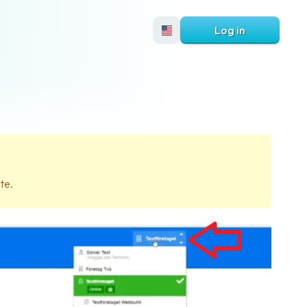
Log in
te.