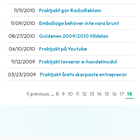
News
11/11/2010
Fraktjakt gör RadioReklam
archive
11/09/2010
Emballage behöver inte vara brunt
Contact
us
08/27/2010
Guldenen 2009/2010 tilldelas
06/10/2010
Fraktjakt på Youtube
Terms
11/12/2009
Fraktjakt lanserar e-handelmodul
Terms
and
03/23/2009
Fraktjakt årets skarpaste entreprenör
conditions
Privacy
...
previous
8
9
10
11
12
13
14
15
16
17
18
Prohibited
and
dangerous
content