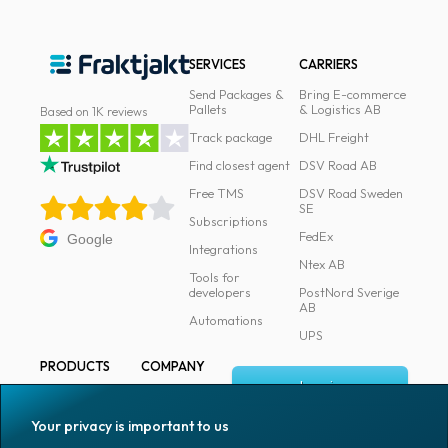
SERVICES
CARRIERS
Send Packages &
Bring E-commerce
Pallets
& Logistics AB
Based on 1K reviews
Track package
DHL Freight
Find closest agent
DSV Road AB
Free TMS
DSV Road Sweden
SE
Subscriptions
FedEx
Google
Integrations
Ntex AB
Tools for
developers
PostNord Sverige
AB
Automations
UPS
PRODUCTS
COMPANY
Log in
All products
About
Fraktjakt
Marking
Your privacy is important to us
Media