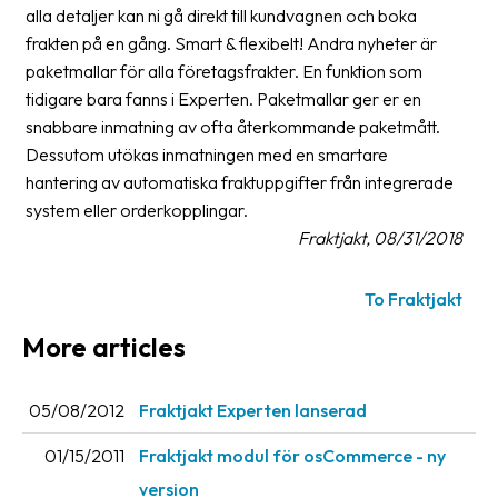
alla detaljer kan ni gå direkt till kundvagnen och boka
Barcode
frakten på en gång. Smart & flexibelt! Andra nyheter är
scanner
paketmallar för alla företagsfrakter. En funktion som
tidigare bara fanns i Experten. Paketmallar ger er en
Support
snabbare inmatning av ofta återkommande paketmått.
Dessutom utökas inmatningen med en smartare
About
hantering av automatiska fraktuppgifter från integrerade
the
system eller orderkopplingar.
company
Fraktjakt, 08/31/2018
About
Fraktjakt
To Fraktjakt
More articles
Media
Coworkers
05/08/2012
Fraktjakt Experten lanserad
Job
01/15/2011
Fraktjakt modul för osCommerce - ny
&
career
version