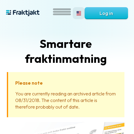
Log in
Smartare
fraktinmatning
Please note
What
You are currently reading an archived article from
is
08/31/2018. The content of this article is
Fraktjakt?
therefore probably out of date.
Help?
FAQ