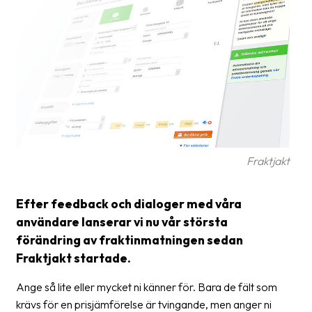
Glossary
Packing
Shipping
documents
Printer
settings
Fraktjakt
Customs
declarations
Efter feedback och dialoger med våra
Delivery
användare lanserar vi nu vår största
terms
förändring av fraktinmatningen sedan
Pickups
Fraktjakt startade.
Manuals
Ange så lite eller mycket ni känner för. Bara de fält som
krävs för en prisjämförelse är tvingande, men anger ni
Downloads