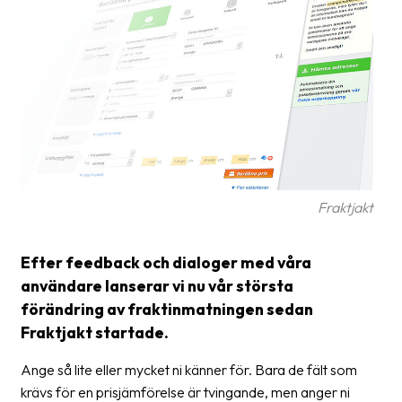
Glossary
Packing
Shipping
documents
Printer
settings
Fraktjakt
Customs
declarations
Efter feedback och dialoger med våra
Delivery
användare lanserar vi nu vår största
terms
förändring av fraktinmatningen sedan
Pickups
Fraktjakt startade.
Manuals
Ange så lite eller mycket ni känner för. Bara de fält som
krävs för en prisjämförelse är tvingande, men anger ni
Downloads