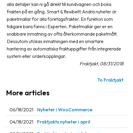
alla detaljer kan ni gå direkt till kundvagnen och boka
Barcode
frakten på en gång. Smart & flexibelt! Andra nyheter är
scanner
paketmallar för alla företagsfrakter. En funktion som
tidigare bara fanns i Experten. Paketmallar ger er en
Support
snabbare inmatning av ofta återkommande paketmått.
Dessutom utökas inmatningen med en smartare
About
hantering av automatiska fraktuppgifter från integrerade
the
system eller orderkopplingar.
company
Fraktjakt, 08/31/2018
About
Fraktjakt
To Fraktjakt
More articles
Media
Coworkers
06/18/2021
Nyheter i WooCommerce
Job
04/18/2021
Fraktjakts nyheter i april
&
career