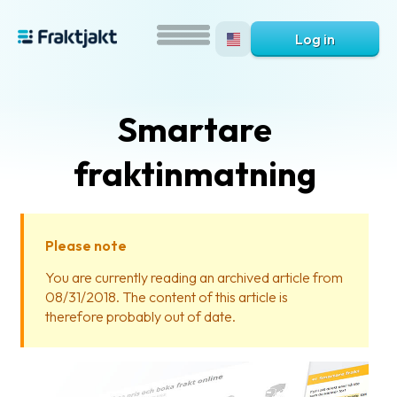
Log in
Smartare
fraktinmatning
Please note
What
You are currently reading an archived article from
is
08/31/2018. The content of this article is
Fraktjakt?
therefore probably out of date.
Help?
FAQ