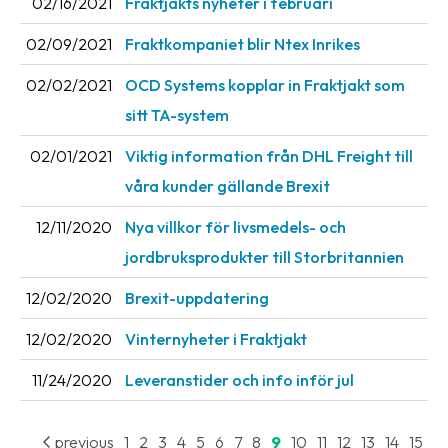
02/16/2021
Fraktjakts nyheter i februari
News
02/09/2021
Fraktkompaniet blir Ntex Inrikes
archive
02/02/2021
OCD Systems kopplar in Fraktjakt som
Contact
us
sitt TA-system
02/01/2021
Viktig information från DHL Freight till
Terms
våra kunder gällande Brexit
Terms
12/11/2020
Nya villkor för livsmedels- och
and
conditions
jordbruksprodukter till Storbritannien
Privacy
12/02/2020
Brexit-uppdatering
Prohibited
12/02/2020
Vinternyheter i Fraktjakt
and
11/24/2020
Leveranstider och info inför jul
dangerous
content
previous
1
2
3
4
5
6
7
8
9
10
11
12
13
14
15