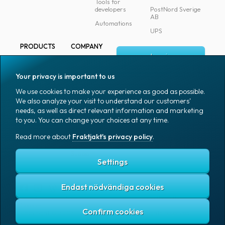
Tools for
developers
PostNord Sverige
AB
Automations
UPS
PRODUCTS
COMPANY
Log in
All products
About
Fraktjakt
Marking
Your privacy is important to us
Media
Sign up
Packaging
We use cookies to make your experience as good as possible.
Coworkers
We also analyze your visit to understand our customers'
Packaging
needs, as well as direct relevant information and marketing
accessories
Job & career
to you. You can change your choices at any time.
Office goods
News archive
Read more about
Fraktjakt's privacy policy
.
English (US)
Blog
Support
Settings
Endast nödvändiga cookies
Fraktjakt's privacy policy
Terms and conditions
Cookies
Copyright © 2007 – 2026 Fraktjakt AB. All rights reserved.