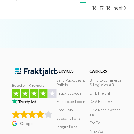
16
17
18
next
SERVICES
CARRIERS
Send Packages &
Bring E-commerce
Pallets
& Logistics AB
Based on 1K reviews
Track package
DHL Freight
Find closest agent
DSV Road AB
Free TMS
DSV Road Sweden
SE
Subscriptions
FedEx
Google
Integrations
Ntex AB