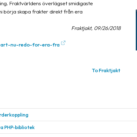
ing. Fraktvärldens överlägset smidigaste
i börja skapa frakter direkt från era
Fraktjakt, 09/26/2018
cart-nu-redo-for-era-fra
To Fraktjakt
rderkoppling
a PHP-bibliotek