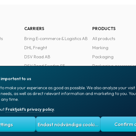
CARRIERS
PRODUCTS
ts
Bring E-commerce & Logistics AB
All products
DHL Freight
Marking
DSV Road AB
Packaging
DSV Road Sweden SE
Packaging accessorie
FedEx
Office goods
s important to us
Ntex AB
to make your experience as good as possible. We also analyze your visi
PostNord Sverige AB
 needs, as well as direct relevant information and marketing to you. Y
 any time.
UPS
out
Fraktjakt's privacy policy
.
 policy
Terms and conditions
Cookies
ttings
Endast nödvändiga cookies