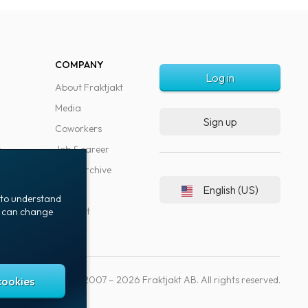
COMPANY
Log in
About Fraktjakt
Media
Sign up
Coworkers
s
Job & career
News archive
English (US)
Blog
t to understand
Support
ou can change
Copyright © 2007 – 2026 Fraktjakt AB. All rights reserved.