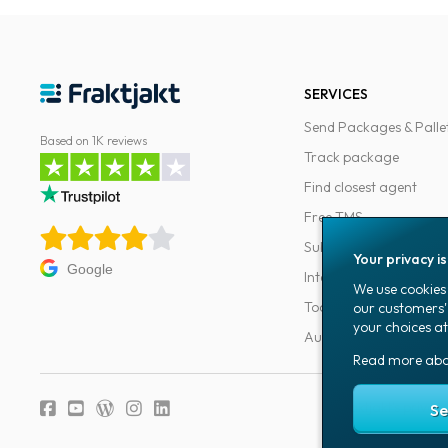
SERVICES
Send Packages & Palle
Based on 1K reviews
Track package
Find closest agent
Free TMS
Subscriptions
Your privacy i
Google
Integrations
We use cookies 
Tools for developers
our customers'
your choices at
Automations
Read more ab
Fraktjakt's privacy
Se