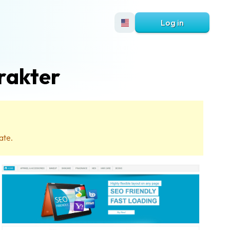
Log in
rakter
ate.