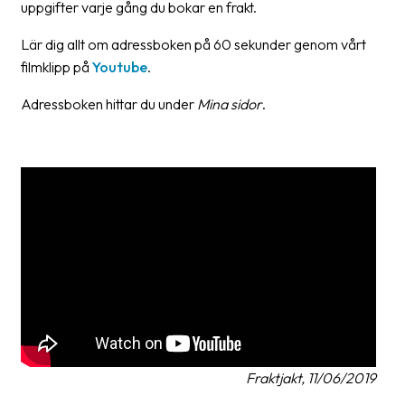
uppgifter varje gång du bokar en frakt.
Barcode
Lär dig allt om adressboken på 60 sekunder genom vårt
scanner
filmklipp på
Youtube
.
Support
Adressboken hittar du under
Mina sidor
.
About
the
company
About
Fraktjakt
Media
Coworkers
Job
&
Fraktjakt, 11/06/2019
career