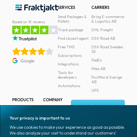
SERVICES
CARRIERS
Send Packages &
Bring E-commerce
Pallets
& Logistics AB
Based on 1K reviews
Track package
DHL Freight
Find closest agent
DSV Road AB
Free TMS
DSV Road Sweden
SE
Subscriptions
FedEx
Google
Integrations
Ntex AB
Tools for
developers
PostNord Sverige
AB
Automations
UPS
PRODUCTS
COMPANY
Log in
All products
About
Fraktjakt
Marking
Your privacy is important to us
Media
Sign up
Packaging
We use cookies to make your experience as good as possible.
Coworkers
We also analyze your visit to understand our customers'
Packaging