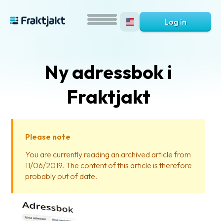
Log in
Ny adressbok i
Fraktjakt
Please note
What
You are currently reading an archived article from
is
11/06/2019. The content of this article is therefore
Fraktjakt?
probably out of date.
Help?
FAQ