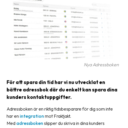
Glossary
Packing
Shipping
documents
Printer
settings
Nya Adressboken
Customs
declarations
För att spara din tid har vi nu utvecklat en
Delivery
bättre adressbok där du enkelt kan spara dina
terms
kunders kontaktuppgifter.
Pickups
Adressboken är en riktig tidsbesparare för dig som inte
Manuals
har en
integration
mot Fraktjakt.
Med
adressboken
slipper du skriva in dina kunders
Downloads