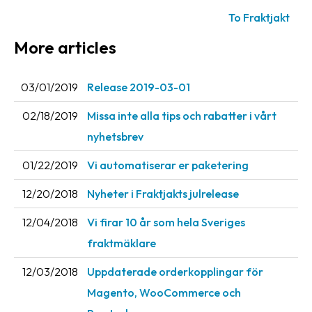
To Fraktjakt
News
archive
More articles
Contact
us
03/01/2019
Release 2019-03-01
Terms
02/18/2019
Missa inte alla tips och rabatter i vårt
nyhetsbrev
Terms
and
01/22/2019
Vi automatiserar er paketering
conditions
12/20/2018
Nyheter i Fraktjakts julrelease
Privacy
12/04/2018
Vi firar 10 år som hela Sveriges
Prohibited
fraktmäklare
and
dangerous
12/03/2018
Uppdaterade orderkopplingar för
content
Magento, WooCommerce och