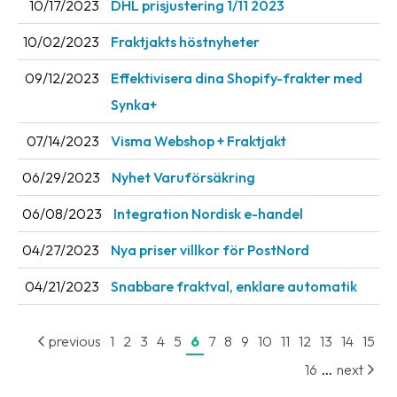
10/17/2023
DHL prisjustering 1/11 2023
News
10/02/2023
Fraktjakts höstnyheter
archive
09/12/2023
Effektivisera dina Shopify-frakter med
Contact
us
Synka+
07/14/2023
Visma Webshop + Fraktjakt
Terms
06/29/2023
Nyhet Varuförsäkring
Terms
and
06/08/2023
Integration Nordisk e-handel
conditions
04/27/2023
Nya priser villkor för PostNord
Privacy
04/21/2023
Snabbare fraktval, enklare automatik
Prohibited
and
dangerous
previous
1
2
3
4
5
6
7
8
9
10
11
12
13
14
15
content
...
16
next