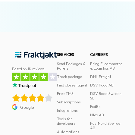
SERVICES
CARRIERS
Send Packages &
Bring E-commerce
Pallets
& Logistics AB
Based on 1K reviews
Track package
DHL Freight
Find closest agent
DSV Road AB
Free TMS
DSV Road Sweden
SE
Subscriptions
FedEx
Google
Integrations
Ntex AB
Tools for
developers
PostNord Sverige
AB
Automations