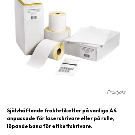
Glossary
Packing
Shipping
documents
Printer
settings
Customs
declarations
Delivery
Fraktjakt
terms
Pickups
Självhäftande fraktetiketter på vanliga A4
anpassade för laserskrivare eller på rulle,
Manuals
löpande bana för etikettskrivare.
Downloads