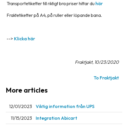
Transportetiketter till riktigt bra priser hittar du
här
Barcode
Fraktetiketter på A4, på ruller eller löpande bana.
scanner
Support
-->
Klicka här
About
the
company
Fraktjakt, 10/23/2020
About
Fraktjakt
To Fraktjakt
Media
More articles
Coworkers
12/01/2023
Viktig information från UPS
Job
&
11/15/2023
Integration Abicart
career