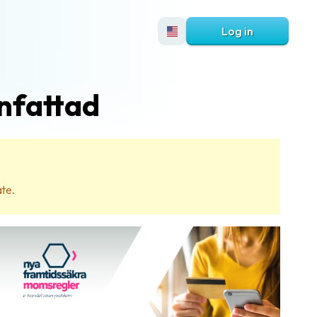
Log in
nfattad
ate.