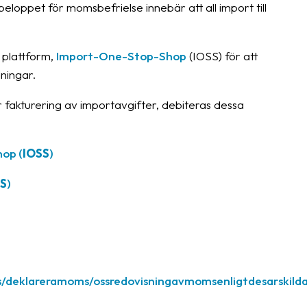
oppet för momsbefrielse innebär att all import till
 plattform,
Import-One-Stop-Shop
(IOSS) för att
ningar.
 fakturering av importavgifter, debiteras dessa
hop (
IOSS
)
S
)
s/deklareramoms/ossredovisningavmomsenligtdesarskil