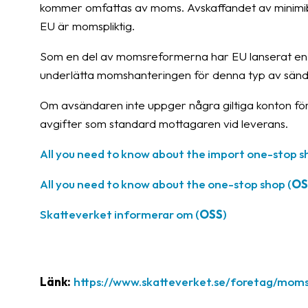
kommer omfattas av moms. Avskaffandet av minimibel
EU är momspliktig.
Som en del av momsreformerna har EU lanserat en
underlätta momshanteringen för denna typ av sänd
Om avsändaren inte uppger några giltiga konton för
avgifter som standard mottagaren vid leverans.
All you need to know about the import one-stop s
All you need to know about the one-stop shop (
OS
Skatteverket informerar om (
OSS
)
Länk:
https://www.skatteverket.se/foretag/mom