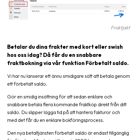
Glossary
Packing
Fraktjakt
Shipping
documents
Betalar du dina frakter med kort eller swish
Printer
hos oss idag? Då får du en snabbare
settings
fraktbokning via vår funktion Förbetalt saldo.
Customs
Vi har nu lanserar ett ännu smidigare sätt att betala genom
declarations
ett förbetalt saldo.
Delivery
Gör en smidig insättning för att sedan enklare och
terms
snabbare betala flera kommande fraktköp direkt från ditt
saldo. Du slipper lägga tid på att hantera fakturor och
Pickups
med det får du en enklare bokföringsprocess.
Manuals
Den nya betaltjänsten förbetalt saldo är endast tillgänglig
Downloads