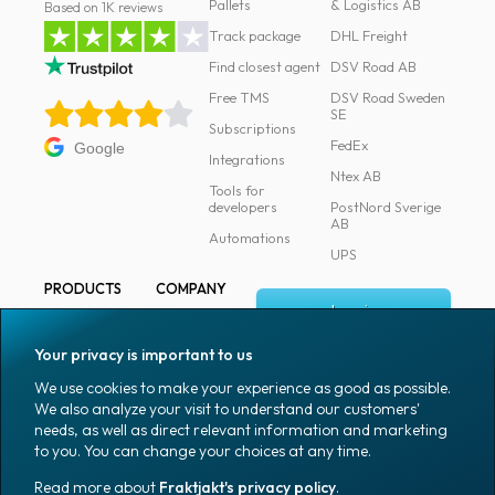
Pallets
& Logistics AB
Based on 1K reviews
Track package
DHL Freight
Find closest agent
DSV Road AB
Free TMS
DSV Road Sweden
SE
Subscriptions
FedEx
Google
Integrations
Ntex AB
Tools for
developers
PostNord Sverige
AB
Automations
UPS
PRODUCTS
COMPANY
Log in
All products
About
Fraktjakt
Marking
Your privacy is important to us
Media
Sign up
Packaging
We use cookies to make your experience as good as possible.
Coworkers
We also analyze your visit to understand our customers'
Packaging
needs, as well as direct relevant information and marketing
accessories
Job & career
to you. You can change your choices at any time.
Office goods
News archive
Read more about
Fraktjakt's privacy policy
.
English (US)
Blog