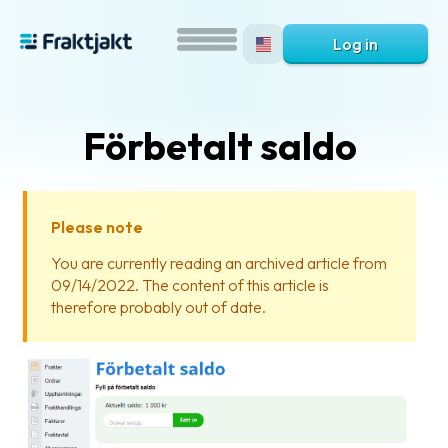
Log in
Förbetalt saldo
Please note
You are currently reading an archived article from
09/14/2022. The content of this article is
What
therefore probably out of date.
is
Fraktjakt?
Help?
FAQ