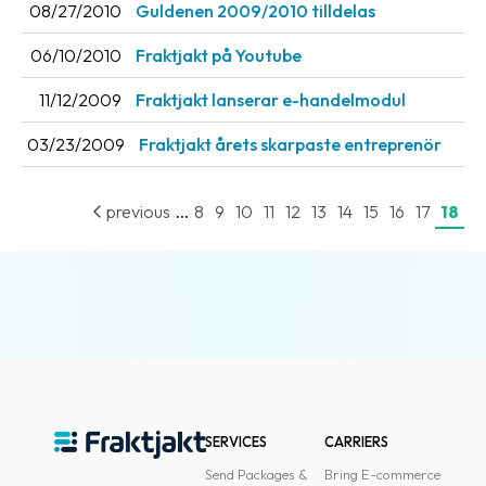
08/27/2010
Guldenen 2009/2010 tilldelas
News
archive
06/10/2010
Fraktjakt på Youtube
Contact
11/12/2009
Fraktjakt lanserar e-handelmodul
us
03/23/2009
Fraktjakt årets skarpaste entreprenör
Terms
...
previous
8
9
10
11
12
13
14
15
16
17
18
Terms
and
conditions
Privacy
Prohibited
and
dangerous
content
SERVICES
CARRIERS
Send Packages &
Bring E-commerce