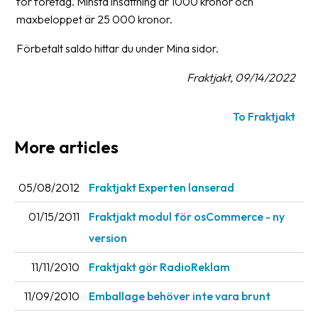
för företag. Minsta insättning är 1000 kronor och
maxbeloppet är 25 000 kronor.
Barcode
scanner
Förbetalt saldo hittar du under Mina sidor.
Support
Fraktjakt, 09/14/2022
About
To Fraktjakt
the
company
More articles
About
05/08/2012
Fraktjakt Experten lanserad
Fraktjakt
01/15/2011
Fraktjakt modul för osCommerce - ny
Media
version
Coworkers
11/11/2010
Fraktjakt gör RadioReklam
Job
&
11/09/2010
Emballage behöver inte vara brunt
career