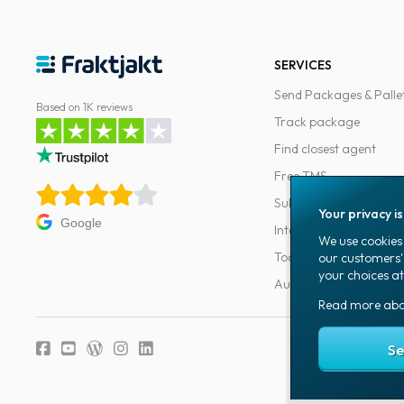
SERVICES
Send Packages & Palle
Based on 1K reviews
Track package
Find closest agent
Free TMS
Subscriptions
Your privacy i
Google
Integrations
We use cookies 
Tools for developers
our customers'
your choices at
Automations
Read more ab
Fraktjakt's privacy
Se