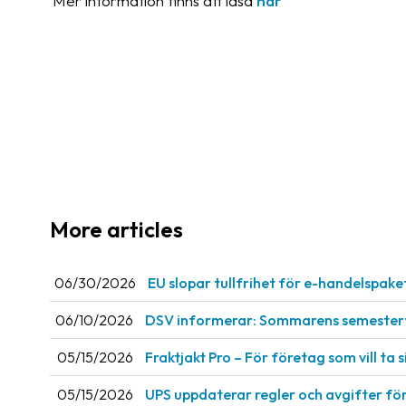
Mer information finns att läsa
här
More articles
06/30/2026
EU slopar tullfrihet för e-handelspake
06/10/2026
DSV informerar: Sommarens semestert
05/15/2026
Fraktjakt Pro – För företag som vill ta si
05/15/2026
UPS uppdaterar regler och avgifter fö