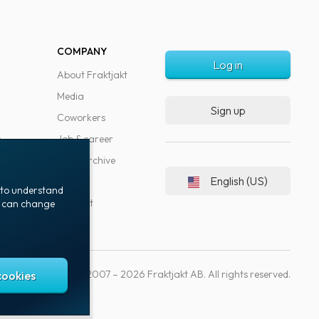
COMPANY
Log in
About Fraktjakt
Media
Sign up
Coworkers
s
Job & career
News archive
English (US)
Blog
t to understand
Support
ou can change
Copyright © 2007 – 2026 Fraktjakt AB. All rights reserved.