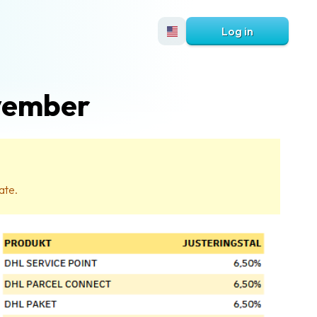
Log in
ovember
ate.