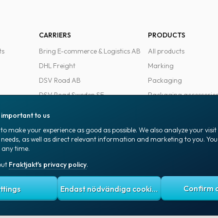
CARRIERS
PRODUCTS
ts
Bring E-commerce & Logistics AB
All products
DHL Freight
Marking
DSV Road AB
Packaging
DSV Road Sweden SE
Packaging accessorie
FedEx
Office goods
s important to us
Ntex AB
to make your experience as good as possible. We also analyze your visi
PostNord Sverige AB
 needs, as well as direct relevant information and marketing to you. Y
 any time.
UPS
out
Fraktjakt's privacy policy
.
 policy
Terms and conditions
Cookies
ttings
Endast nödvändiga cookies