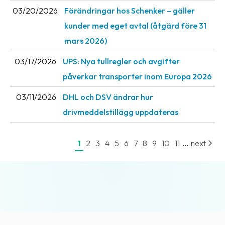
03/20/2026
Förändringar hos Schenker – gäller
kunder med eget avtal (åtgärd före 31
mars 2026)
03/17/2026
UPS: Nya tullregler och avgifter
påverkar transporter inom Europa 2026
03/11/2026
DHL och DSV ändrar hur
drivmeddelstillägg uppdateras
...
1
2
3
4
5
6
7
8
9
10
11
next