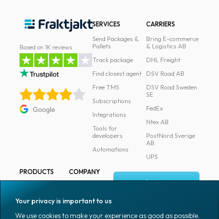
SERVICES
CARRIERS
Send Packages &
Bring E-commerce
Pallets
& Logistics AB
Based on 1K reviews
Track package
DHL Freight
Find closest agent
DSV Road AB
Free TMS
DSV Road Sweden
SE
Subscriptions
FedEx
Google
Integrations
Ntex AB
Tools for
developers
PostNord Sverige
AB
Automations
UPS
PRODUCTS
COMPANY
Log in
All products
About
Fraktjakt
Marking
Your privacy is important to us
Media
Sign up
Packaging
We use cookies to make your experience as good as possible.