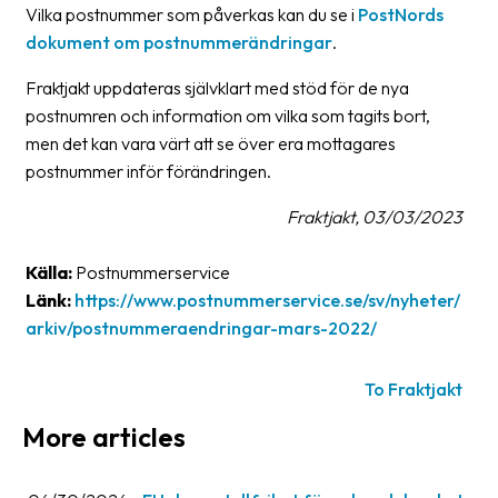
Vilka postnummer som påverkas kan du se i
PostNords
Barcode
dokument om postnummerändringar
.
scanner
Fraktjakt uppdateras självklart med stöd för de nya
Support
postnumren och information om vilka som tagits bort,
men det kan vara värt att se över era mottagares
About
postnummer inför förändringen.
the
Fraktjakt, 03/03/2023
company
About
Källa:
Postnummerservice
Fraktjakt
Länk:
https://www.postnummerservice.se/sv/nyheter/
arkiv/postnummeraendringar-mars-2022/
Media
Coworkers
To Fraktjakt
Job
More articles
&
career