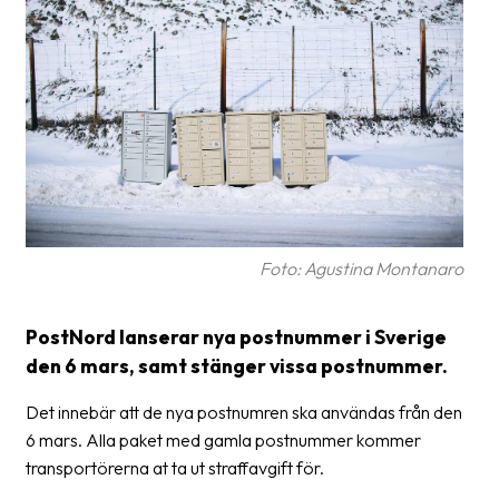
Glossary
Packing
Shipping
documents
Printer
settings
Customs
Foto: Agustina Montanaro
declarations
Delivery
PostNord lanserar nya postnummer i Sverige
terms
den 6 mars, samt stänger vissa postnummer.
Pickups
Det innebär att de nya postnumren ska användas från den
6 mars. Alla paket med gamla postnummer kommer
Manuals
transportörerna at ta ut straffavgift för.
Downloads