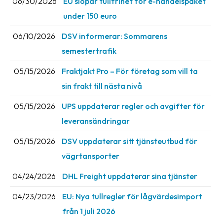
06/30/2026
EU slopar tullfrihet för e-handelspaket
News
under 150 euro
archive
06/10/2026
DSV informerar: Sommarens
Contact
semestertrafik
us
05/15/2026
Fraktjakt Pro – För företag som vill ta
Terms
sin frakt till nästa nivå
Terms
05/15/2026
UPS uppdaterar regler och avgifter för
and
leveransändringar
conditions
05/15/2026
DSV uppdaterar sitt tjänsteutbud för
Privacy
vägrtansporter
Prohibited
04/24/2026
DHL Freight uppdaterar sina tjänster
and
dangerous
04/23/2026
EU: Nya tullregler för låg­värdesimport
content
från 1 juli 2026