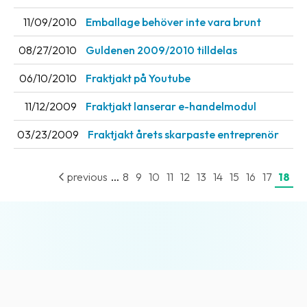
News
11/09/2010
Emballage behöver inte vara brunt
archive
08/27/2010
Guldenen 2009/2010 tilldelas
Contact
06/10/2010
Fraktjakt på Youtube
us
11/12/2009
Fraktjakt lanserar e-handelmodul
Terms
03/23/2009
Fraktjakt årets skarpaste entreprenör
Terms
and
conditions
...
previous
8
9
10
11
12
13
14
15
16
17
18
Privacy
Prohibited
and
dangerous
content