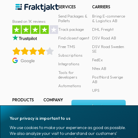
SERVICES
CARRIERS
Send Packages &
Bring E-commerce
Pallets
& Logistics AB
Based on 1K reviews
Track package
DHL Freight
Find closest agent
DSV Road AB
Free TMS
DSV Road Sweden
SE
Subscriptions
FedEx
Google
Integrations
Ntex AB
Tools for
developers
PostNord Sverige
AB
Automations
UPS
PRODUCTS
COMPANY
Log in
All products
About
Fraktjakt
Marking
Your privacy is important to us
Media
Sign up
Packaging
We use cookies to make your experience as good as possible.
Coworkers
We also analyze your visit to understand our customers'
Packaging