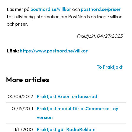
Läs mer på
postnord.se/villkor
och
postnord.se/priser
Barcode
för fullständig information om PostNords ordinarie villkor
scanner
och priser.
Support
Fraktjakt, 04/27/2023
About
Länk:
https://www.postnord.se/villkor
the
company
To Fraktjakt
About
More articles
Fraktjakt
Media
05/08/2012
Fraktjakt Experten lanserad
Coworkers
01/15/2011
Fraktjakt modul för osCommerce - ny
Job
version
&
career
11/11/2010
Fraktjakt gör RadioReklam