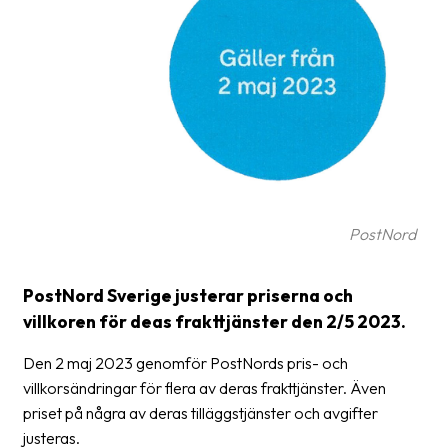
Glossary
Packing
Shipping
documents
Printer
settings
PostNord
Customs
declarations
PostNord Sverige justerar priserna och
Delivery
villkoren för deas frakttjänster den 2/5 2023.
terms
Den 2 maj 2023 genomför PostNords pris- och
Pickups
villkorsändringar för flera av deras frakttjänster. Även
Manuals
priset på några av deras tilläggstjänster och avgifter
justeras.
Downloads