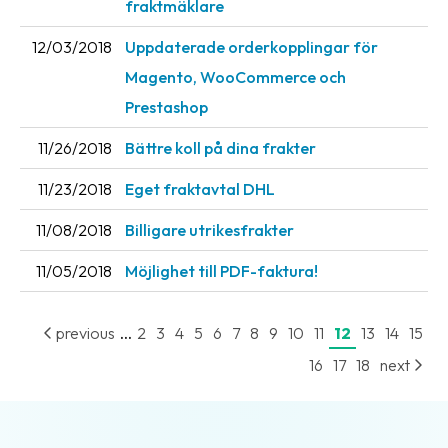
fraktmäklare
News
12/03/2018
Uppdaterade orderkopplingar för
archive
Magento, WooCommerce och
Contact
Prestashop
us
11/26/2018
Bättre koll på dina frakter
Terms
11/23/2018
Eget fraktavtal DHL
Terms
11/08/2018
Billigare utrikesfrakter
and
conditions
11/05/2018
Möjlighet till PDF-faktura!
Privacy
...
previous
2
3
4
5
6
7
8
9
10
11
12
13
14
15
Prohibited
and
16
17
18
next
dangerous
content