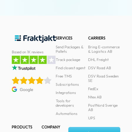
SERVICES
CARRIERS
Send Packages &
Bring E-commerce
Pallets
& Logistics AB
Based on 1K reviews
Track package
DHL Freight
Find closest agent
DSV Road AB
Free TMS
DSV Road Sweden
SE
Subscriptions
FedEx
Google
Integrations
Ntex AB
Tools for
developers
PostNord Sverige
AB
Automations
UPS
PRODUCTS
COMPANY