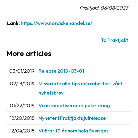
Fraktjakt, 06/08/2023
Barcode
scanner
Länk:
https://www.nordiskehandel.se/
Support
To Fraktjakt
About
More articles
the
company
03/01/2019
Release 2019-03-01
About
Fraktjakt
02/18/2019
Missa inte alla tips och rabatter i vårt
nyhetsbrev
Media
01/22/2019
Vi automatiserar er paketering
Coworkers
12/20/2018
Nyheter i Fraktjakts julrelease
Job
&
12/04/2018
Vi firar 10 år som hela Sveriges
career