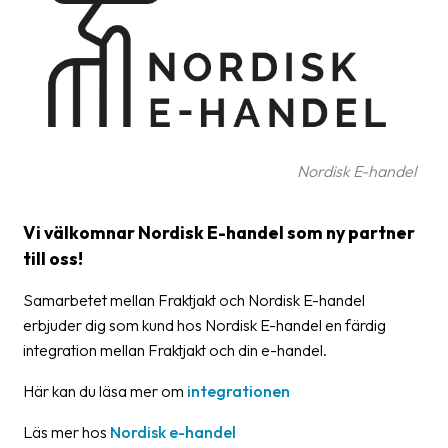
Glossary
Packing
Shipping
documents
Nordisk E-handel
Printer
settings
Vi välkomnar Nordisk E-handel som ny partner
Customs
till oss!
declarations
Samarbetet mellan Fraktjakt och Nordisk E-handel
Delivery
erbjuder dig som kund hos Nordisk E-handel en färdig
terms
integration mellan Fraktjakt och din e-handel.
Pickups
Här kan du läsa mer om
integrationen
Manuals
Läs mer hos
Nordisk e-handel
Downloads