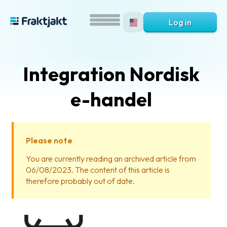
Log in
Integration Nordisk
e-handel
Please note
What
You are currently reading an archived article from
is
06/08/2023. The content of this article is
Fraktjakt?
therefore probably out of date.
Help?
FAQ