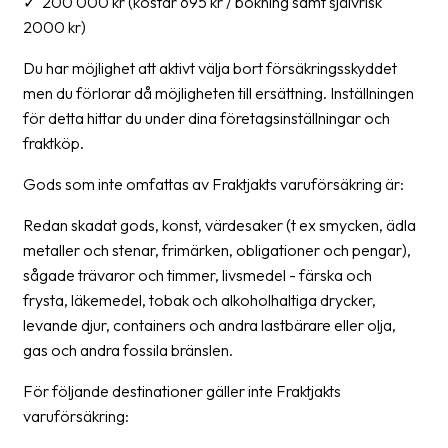
✓ 200 000 kr (kostar 695 kr / bokning samt självrisk
2000 kr)
News
archive
Du har möjlighet att aktivt välja bort försäkringsskyddet
Contact
men du förlorar då möjligheten till ersättning. Inställningen
us
för detta hittar du under dina företagsinställningar och
fraktköp.
Terms
Gods som inte omfattas av Fraktjakts varuförsäkring är:
Terms
Redan skadat gods, konst, värdesaker (t ex smycken, ädla
and
metaller och stenar, frimärken, obligationer och pengar),
conditions
sågade trävaror och timmer, livsmedel - färska och
Privacy
frysta, läkemedel, tobak och alkoholhaltiga drycker,
levande djur, containers och andra lastbärare eller olja,
Prohibited
gas och andra fossila bränslen.
and
dangerous
För följande destinationer gäller inte Fraktjakts
content
varuförsäkring: