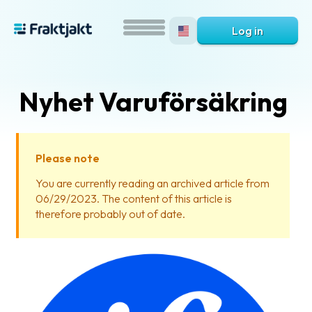
Log in
Nyhet Varuförsäkring
Please note
You are currently reading an archived article from
06/29/2023. The content of this article is
What
therefore probably out of date.
is
Fraktjakt?
Help?
FAQ