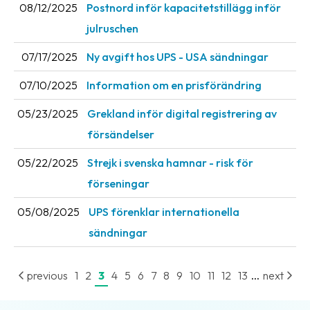
08/12/2025
Postnord inför kapacitetstillägg inför
julruschen
07/17/2025
Ny avgift hos UPS - USA sändningar
07/10/2025
Information om en prisförändring
05/23/2025
Grekland inför digital registrering av
försändelser
05/22/2025
Strejk i svenska hamnar - risk för
förseningar
05/08/2025
UPS förenklar internationella
sändningar
...
previous
1
2
3
4
5
6
7
8
9
10
11
12
13
next