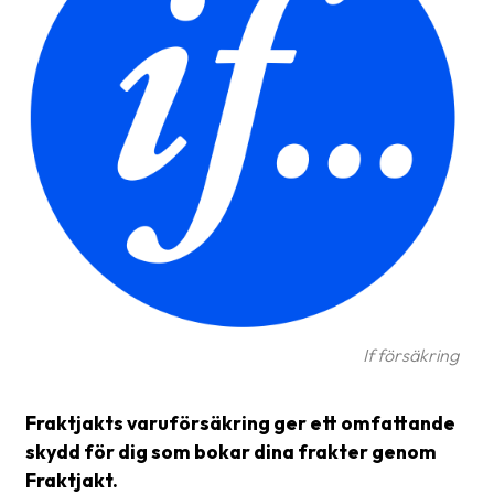
Glossary
Packing
Shipping
documents
Printer
settings
Customs
declarations
Delivery
If försäkring
terms
Pickups
Fraktjakts varuförsäkring ger ett omfattande
Manuals
skydd för dig som bokar dina frakter genom
Fraktjakt.
Downloads