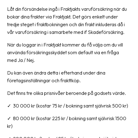
Låt din försändelse ingå i Fraktjakts varuförsäkring när du
Barcode
bokar dina frakter via Fraktjakt. Det görs enkelt under
scanner
tredje steget i fraktbokningen och din frakt inkluderas då i
Support
vår varuförsäkring i samarbete med if Skadeförsäkring.
När du loggar in i Fraktjakt kommer du få välja om du vill
About
använda försäkringsskyddet som default via en fråga
the
med Ja / Nej.
company
Du kan även ändra detta i efterhand under dina
About
företagsinställningar och frakttköp.
Fraktjakt
Det finns tre olika prisnivåer beroende på godsets värde.
Media
✓ 30 000 kr (kostar 75 kr / bokning samt självrisk 500 kr)
Coworkers
✓ 80 000 kr (kostar 225 kr / bokning samt självrisk 1500
Job
kr)
&
career