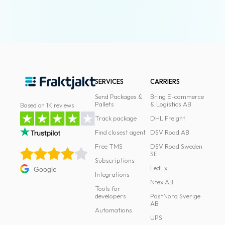
SERVICES
CARRIERS
Send Packages &
Bring E-commerce
Pallets
& Logistics AB
Based on 1K reviews
Track package
DHL Freight
Find closest agent
DSV Road AB
Free TMS
DSV Road Sweden
SE
Subscriptions
FedEx
Google
Integrations
Ntex AB
Tools for
developers
PostNord Sverige
AB
Automations
UPS