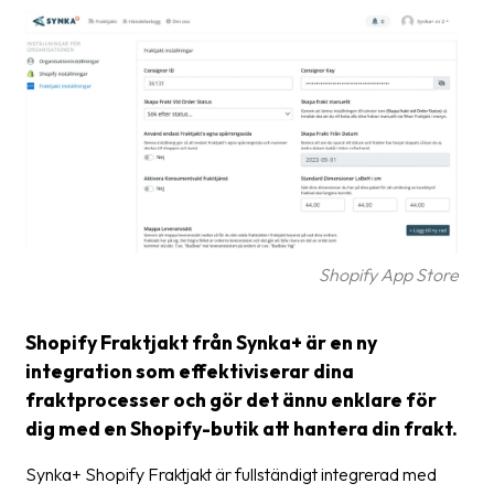
Glossary
Packing
Shipping
documents
Printer
settings
Customs
Shopify App Store
declarations
Delivery
Shopify Fraktjakt från Synka+ är en ny
terms
integration som effektiviserar dina
fraktprocesser och gör det ännu enklare för
Pickups
dig med en Shopify-butik att hantera din frakt.
Manuals
Synka+ Shopify Fraktjakt är fullständigt integrerad med
Downloads