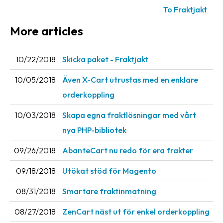
To Fraktjakt
News
archive
More articles
Contact
us
10/22/2018
Skicka paket - Fraktjakt
10/05/2018
Även X-Cart utrustas med en enklare
Terms
orderkoppling
Terms
10/03/2018
Skapa egna fraktlösningar med vårt
and
conditions
nya PHP-bibliotek
Privacy
09/26/2018
AbanteCart nu redo för era frakter
Prohibited
09/18/2018
Utökat stöd för Magento
and
08/31/2018
Smartare fraktinmatning
dangerous
content
08/27/2018
ZenCart näst ut för enkel orderkoppling