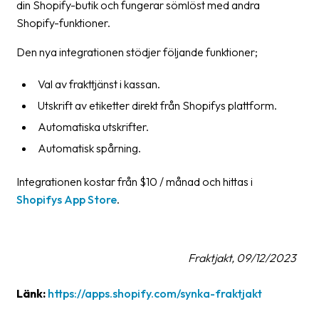
din Shopify-butik och fungerar sömlöst med andra
Shopify-funktioner.
Barcode
scanner
Den nya integrationen stödjer följande funktioner;
Support
Val av frakttjänst i kassan.
About
Utskrift av etiketter direkt från Shopifys plattform.
the
Automatiska utskrifter.
company
Automatisk spårning.
About
Integrationen kostar från $10 / månad och hittas i
Fraktjakt
Shopifys App Store
.
Media
Coworkers
Fraktjakt, 09/12/2023
Job
&
Länk:
https://apps.shopify.com/synka-fraktjakt
career