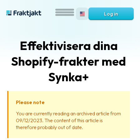
Log in
Effektivisera dina
Shopify-frakter med
Synka+
What
is
Please note
Fraktjakt?
You are currently reading an archived article from
09/12/2023. The content of this article is
Help?
therefore probably out of date.
FAQ