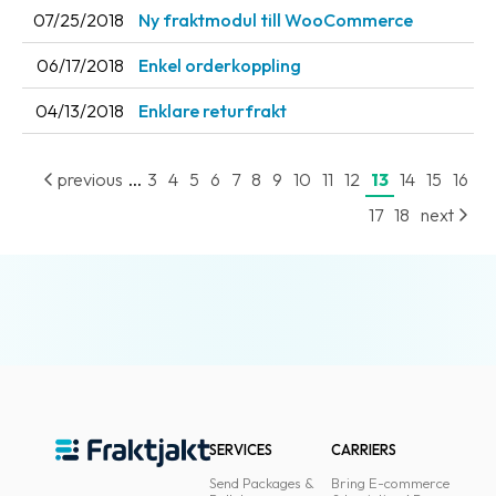
07/25/2018
Ny fraktmodul till WooCommerce
06/17/2018
Enkel orderkoppling
04/13/2018
Enklare returfrakt
...
previous
3
4
5
6
7
8
9
10
11
12
13
14
15
16
17
18
next
SERVICES
CARRIERS
Send Packages &
Bring E-commerce