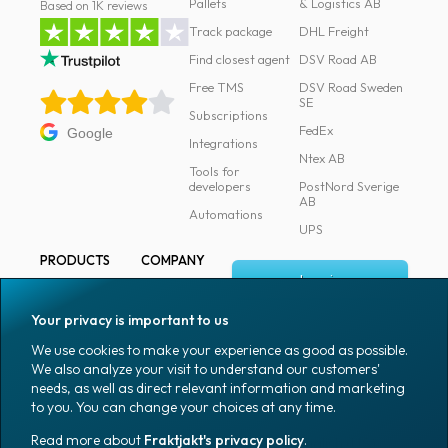
Pallets
& Logistics AB
Based on 1K reviews
Track package
DHL Freight
Find closest agent
DSV Road AB
Free TMS
DSV Road Sweden
SE
Subscriptions
FedEx
Google
Integrations
Ntex AB
Tools for
developers
PostNord Sverige
AB
Automations
UPS
PRODUCTS
COMPANY
Log in
All products
About
Fraktjakt
Marking
Your privacy is important to us
Media
Sign up
Packaging
We use cookies to make your experience as good as possible.
Coworkers
We also analyze your visit to understand our customers'
Packaging
needs, as well as direct relevant information and marketing
accessories
Job & career
to you. You can change your choices at any time.
Office goods
News archive
Read more about
Fraktjakt's privacy policy
.
English (US)
Blog