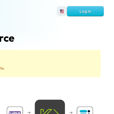
Log in
rce
te.