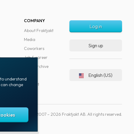
COMPANY
Log in
About Fraktjakt
Media
Sign up
Coworkers
s
Job & career
News archive
English (US)
Blog
t to understand
Support
ou can change
Copyright © 2007 – 2026 Fraktjakt AB. All rights reserved.