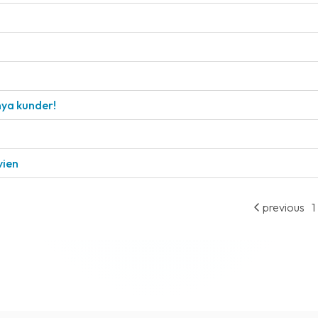
nya kunder!
vien
previous
1