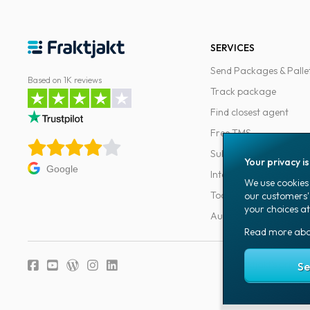
SERVICES
Send Packages & Palle
Based on 1K reviews
Track package
Find closest agent
Free TMS
Subscriptions
Your privacy i
Google
Integrations
We use cookies 
Tools for developers
our customers'
your choices at
Automations
Read more ab
Fraktjakt's privacy
Se