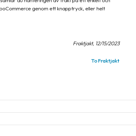
mlar du hanteringen av frakt på ett enkelt och
ån WooCommerce genom ett knapptryck, eller helt
Fraktjakt, 12/15/2023
To Fraktjakt