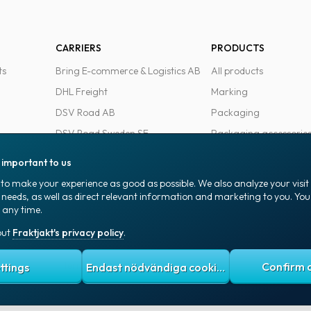
CARRIERS
PRODUCTS
ts
Bring E-commerce & Logistics AB
All products
DHL Freight
Marking
DSV Road AB
Packaging
DSV Road Sweden SE
Packaging accessorie
FedEx
Office goods
s important to us
Ntex AB
to make your experience as good as possible. We also analyze your visi
PostNord Sverige AB
 needs, as well as direct relevant information and marketing to you. Y
 any time.
UPS
out
Fraktjakt's privacy policy
.
 policy
Terms and conditions
Cookies
ttings
Endast nödvändiga cookies