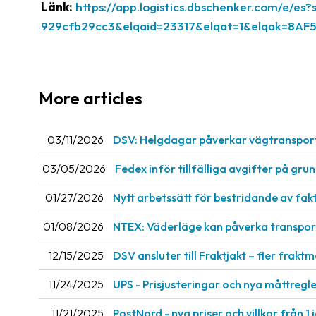
Länk:
https://app.logistics.dbschenker.com/e
929cfb29cc3&elqaid=23317&elqat=1&elqak=
More articles
03/11/2026
DSV: Helgdagar påverkar vägtranspor
03/05/2026
Fedex inför tillfälliga avgifter på gru
01/27/2026
Nytt arbetssätt för bestridande av fak
01/08/2026
NTEX: Väderläge kan påverka transport
12/15/2025
DSV ansluter till Fraktjakt – fler fraktm
11/24/2025
UPS - Prisjusteringar och nya måttregler
11/21/2025
PostNord - nya priser och villkor från 1 