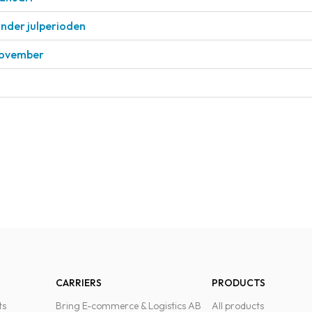
under julperioden
 november
CARRIERS
PRODUCTS
ts
Bring E-commerce & Logistics AB
All products