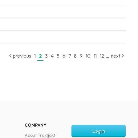
...
previous
1
2
3
4
5
6
7
8
9
10
11
12
next
COMPANY
Log in
About Fraktjakt