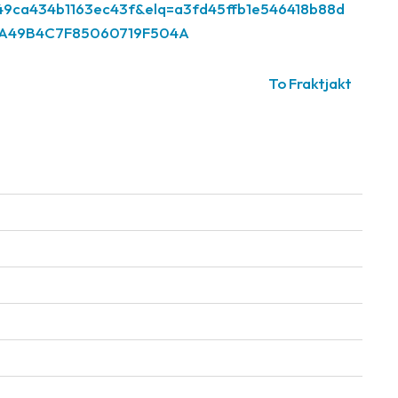
749ca434b1163ec43f&elq=a3fd45ffb1e546418b88d
8A49B4C7F85060719F504A
To Fraktjakt