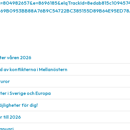
/es?s=804982657&e=8696185&elqTrackId=8edab815c10945
8AF569B0953BB88A76B9C54722BC385155D89B64E95ED7
ter våren 2026
nd av konflikterna i Mellanöstern
turor
er i Sverige och Europa
öjligheter för dig!
 till 2026
januari