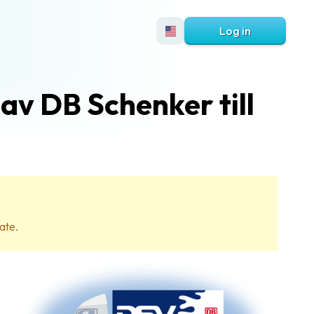
Log in
av DB Schenker till
ate.