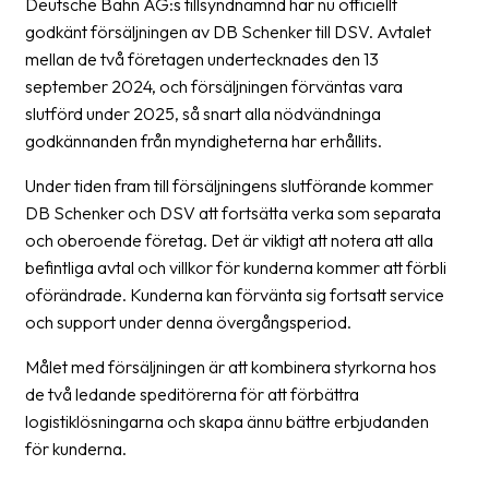
Deutsche Bahn AG:s tillsyndnämnd har nu officiellt
godkänt försäljningen av DB Schenker till DSV. Avtalet
Barcode
mellan de två företagen undertecknades den 13
scanner
september 2024, och försäljningen förväntas vara
Support
slutförd under 2025, så snart alla nödvändninga
godkännanden från myndigheterna har erhållits.
About
Under tiden fram till försäljningens slutförande kommer
the
DB Schenker och DSV att fortsätta verka som separata
company
och oberoende företag. Det är viktigt att notera att alla
About
befintliga avtal och villkor för kunderna kommer att förbli
Fraktjakt
oförändrade. Kunderna kan förvänta sig fortsatt service
och support under denna övergångsperiod.
Media
Målet med försäljningen är att kombinera styrkorna hos
Coworkers
de två ledande speditörerna för att förbättra
logistiklösningarna och skapa ännu bättre erbjudanden
Job
för kunderna.
&
career