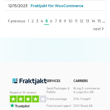
12/15/2023
Fraktjakt för WooCommerce
...
previous
1
2
3
4
5
6
7
8
9
10
11
12
13
14
15
next
SERVICES
CARRIERS
Send Packages &
Bring E-commerce
Pallets
& Logistics AB
Based on 1K reviews
Track package
DHL Freight
Find closest agent
DSV Road AB