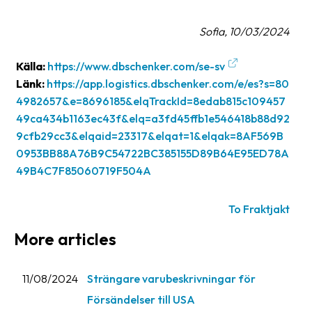
News
Sofia, 10/03/2024
archive
Contact
Källa:
https://www.dbschenker.com/se-sv
us
Länk:
https://app.logistics.dbschenker.com/e/es?s=80
4982657&e=8696185&elqTrackId=8edab815c109457
Terms
49ca434b1163ec43f&elq=a3fd45ffb1e546418b88d92
9cfb29cc3&elqaid=23317&elqat=1&elqak=8AF569B
Terms
0953BB88A76B9C54722BC385155D89B64E95ED78A
and
49B4C7F85060719F504A
conditions
Privacy
To Fraktjakt
Prohibited
More articles
and
dangerous
11/08/2024
Strängare varubeskrivningar för
content
Försändelser till USA