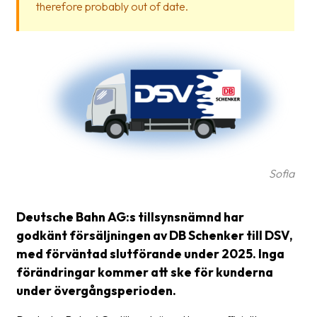
therefore probably out of date.
Glossary
Packing
Shipping
documents
Printer
settings
Customs
Sofia
declarations
Delivery
Deutsche Bahn AG:s tillsynsnämnd har
terms
godkänt försäljningen av DB Schenker till DSV,
med förväntad slutförande under 2025. Inga
Pickups
förändringar kommer att ske för kunderna
Manuals
under övergångsperioden.
Downloads