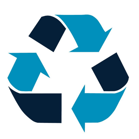
Glossary
Packing
Shipping
documents
Printer
settings
Customs
declarations
Delivery
terms
Pickups
Manuals
Downloads