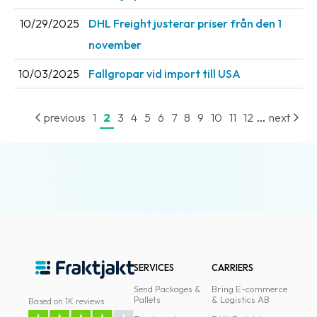
10/29/2025
DHL Freight justerar priser från den 1
november
10/03/2025
Fallgropar vid import till USA
...
previous
1
2
3
4
5
6
7
8
9
10
11
12
next
SERVICES
CARRIERS
Send Packages &
Bring E-commerce
Pallets
& Logistics AB
Based on 1K reviews