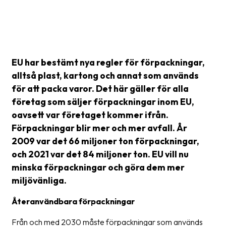
Barcode
scanner
Support
EU har bestämt nya regler för förpackningar,
alltså plast, kartong och annat som används
About
the
för att packa varor. Det här gäller för alla
company
företag som säljer förpackningar inom EU,
oavsett var företaget kommer ifrån.
About
Förpackningar blir mer och mer avfall. År
Fraktjakt
2009 var det 66 miljoner ton förpackningar,
och 2021 var det 84 miljoner ton. EU vill nu
Media
minska förpackningar och göra dem mer
Coworkers
miljövänliga.
Job
Återanvändbara förpackningar
&
career
Från och med 2030 måste förpackningar som används