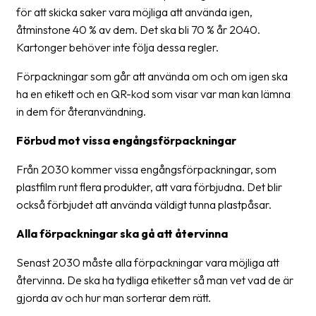
för att skicka saker vara möjliga att använda igen,
News
åtminstone 40 % av dem. Det ska bli 70 % år 2040.
archive
Kartonger behöver inte följa dessa regler.
Contact
Förpackningar som går att använda om och om igen ska
us
ha en etikett och en QR-kod som visar var man kan lämna
in dem för återanvändning.
Terms
Förbud mot vissa engångsförpackningar
Terms
and
Från 2030 kommer vissa engångsförpackningar, som
conditions
plastfilm runt flera produkter, att vara förbjudna. Det blir
också förbjudet att använda väldigt tunna plastpåsar.
Privacy
Alla förpackningar ska gå att återvinna
Prohibited
and
Senast 2030 måste alla förpackningar vara möjliga att
dangerous
återvinna. De ska ha tydliga etiketter så man vet vad de är
content
gjorda av och hur man sorterar dem rätt.