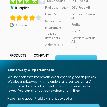
Track package
DHL Freight
Find closest agent
DSV Road AB
Free TMS
DSV Road Sweden
SE
Subscriptions
FedEx
Google
Integrations
Ntex AB
Tools for
developers
PostNord Sverige
AB
Automations
UPS
PRODUCTS
COMPANY
Log in
All products
About
Fraktjakt
Marking
Your privacy is important to us
Media
Sign up
Packaging
We use cookies to make your experience as good as possible.
Coworkers
We also analyze your visit to understand our customers'
Packaging
needs, as well as direct relevant information and marketing
accessories
Job & career
to you. You can change your choices at any time.
Office goods
News archive
Read more about
Fraktjakt's privacy policy
.
English (US)
Blog
Support