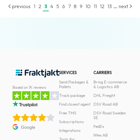
...
previous
1
2
3
4
5
6
7
8
9
10
11
12
13
next
SERVICES
CARRIERS
Send Packages &
Bring E-commerce
Pallets
& Logistics AB
Based on 1K reviews
Track package
DHL Freight
Find closest agent
DSV Road AB
Free TMS
DSV Road Sweden
SE
Subscriptions
FedEx
Google
Integrations
Ntex AB
Tools for