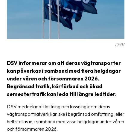
Glossary
Packing
Shipping
documents
DSV
Printer
settings
DSV informerar om att deras vägtransporter
kan påverkas i samband med flera helgdagar
Customs
under våren och försommaren 2026.
declarations
Begränsad trafik, körförbud och ökad
Delivery
semestertrafik kan leda till längre ledtider.
terms
DSV meddelar att lastning och lossning inom deras
Pickups
vägtransportnätverk kan ske i begränsad omfattning, eller
Manuals
helt ställas in, i samband med vissa helgdagar under våren
och försommaren 2026.
Downloads