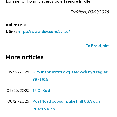
kommer att kommuniceras vid ett senare tillfälle.
News
Fraktjakt, 03/11/2026
archive
Contact
Källa:
DSV
us
Länk:
https://www.dsv.com/sv-se/
Terms
To Fraktjakt
Terms
More articles
and
conditions
09/19/2025
UPS inför extra avgifter och nya regler
Privacy
för USA
Prohibited
08/26/2025
MID-Kod
and
dangerous
08/21/2025
PostNord pausar paket till USA och
content
Puerto Rico