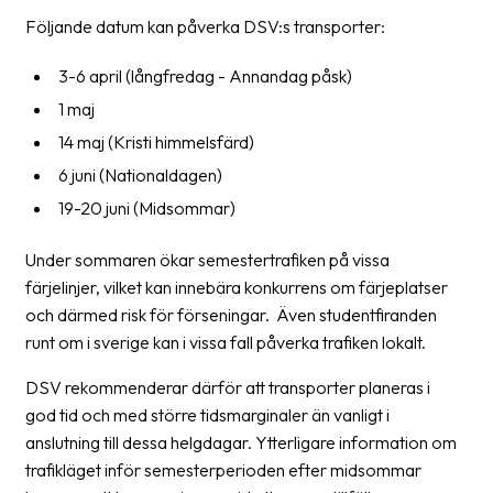
Följande datum kan påverka DSV:s transporter:
Barcode
scanner
3-6 april (långfredag - Annandag påsk)
1 maj
Support
14 maj (Kristi himmelsfärd)
About
6 juni (Nationaldagen)
the
19-20 juni (Midsommar)
company
Under sommaren ökar semestertrafiken på vissa
About
färjelinjer, vilket kan innebära konkurrens om färjeplatser
Fraktjakt
och därmed risk för förseningar. Även studentfiranden
Media
runt om i sverige kan i vissa fall påverka trafiken lokalt.
Coworkers
DSV rekommenderar därför att transporter planeras i
god tid och med större tidsmarginaler än vanligt i
Job
anslutning till dessa helgdagar. Ytterligare information om
&
trafikläget inför semesterperioden efter midsommar
career