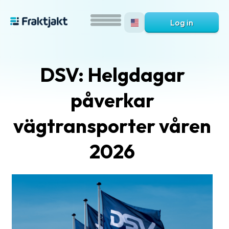
Log in
DSV: Helgdagar
påverkar
vägtransporter våren
2026
What
is
Fraktjakt?
Help?
FAQ