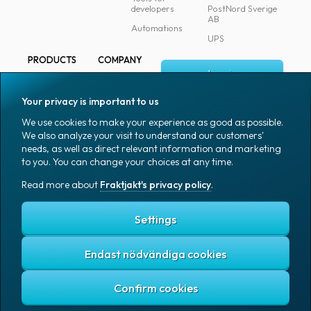
developers
PostNord Sverige
AB
Automations
UPS
PRODUCTS
COMPANY
Log in
All products
About
Fraktjakt
Marking
Your privacy is important to us
Media
Sign up
Packaging
We use cookies to make your experience as good as possible.
Coworkers
We also analyze your visit to understand our customers'
Packaging
needs, as well as direct relevant information and marketing
accessories
Job & career
to you. You can change your choices at any time.
Office goods
News archive
Read more about
Fraktjakt's privacy policy
.
English (US)
Blog
Support
Settings
Endast nödvändiga cookies
Fraktjakt's privacy policy
Terms and conditions
Cookies
Copyright © 2007 – 2026 Fraktjakt AB. All rights reserved.