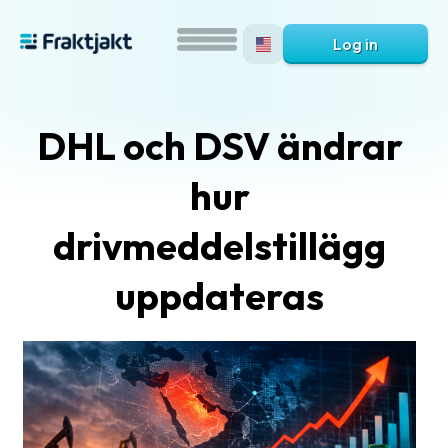
Log in
DHL och DSV ändrar
hur
drivmeddelstillägg
uppdateras
What
is
Fraktjakt?
Help?
FAQ