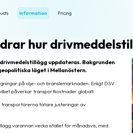
ucts
Information
Pricing
rar hur drivmeddelsti
 drivmedelstillägg uppdateras. Bakgrunden
geopolitiska läget i Mellanöstern.
vängningar på olje- och bränslemarknaden. Enligt DSV
vilket påverkar transportkostnader globalt.
 transportörerna tätare justeringar av
llägg varannan vecka istället för månadsvis, med