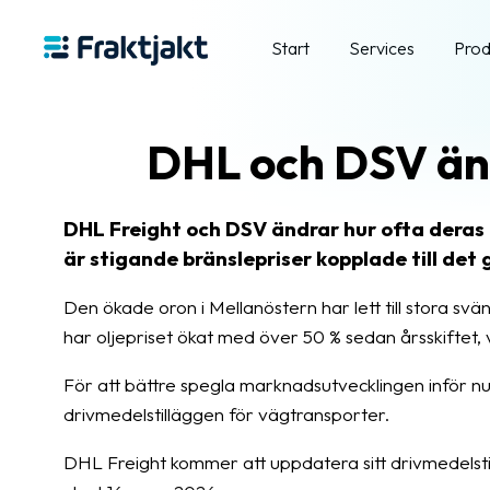
Start
Services
Prod
DHL och DSV änd
DHL Freight och DSV ändrar hur ofta deras
är stigande bränslepriser kopplade till det 
Den ökade oron i Mellanöstern har lett till stora s
har oljepriset ökat med över 50 % sedan årsskiftet, 
För att bättre spegla marknadsutvecklingen inför nu
drivmedelstilläggen för vägtransporter.
DHL Freight kommer att uppdatera sitt drivmedelsti