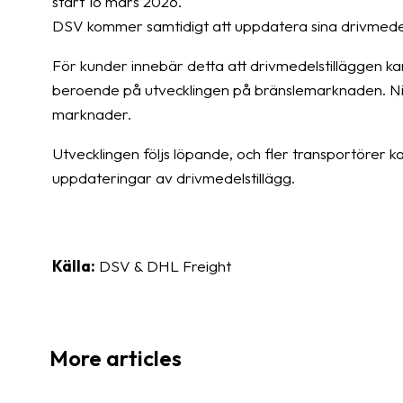
start 16 mars 2026.
DSV kommer samtidigt att uppdatera sina drivmedel
För kunder innebär detta att drivmedelstilläggen ka
beroende på utvecklingen på bränslemarknaden. Niv
marknader.
Utvecklingen följs löpande, och fler transportörer
uppdateringar av drivmedelstillägg.
Källa:
DSV & DHL Freight
More articles