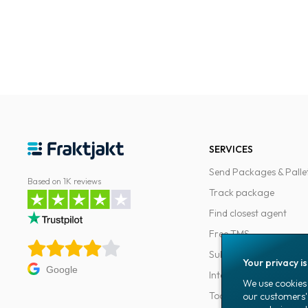
SERVICES
Send Packages & Palle
Based on 1K reviews
Track package
Find closest agent
Free TMS
Subscriptions
Your privacy i
Google
Integrations
We use cookies 
Tools for developers
our customers'