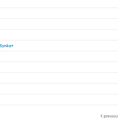
 Synka+
previou