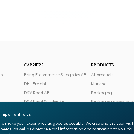
CARRIERS
PRODUCTS
ts
Bring E-commerce & Logistics AB
All products
DHL Freight
Marking
DSV Road AB
Packaging
DSV Road Sweden SE
Packaging accessorie
FedEx
Office goods
s important to us
Ntex AB
to make your experience as good as possible. We also analyze your visi
PostNord Sverige AB
 needs, as well as direct relevant information and marketing to you. Y