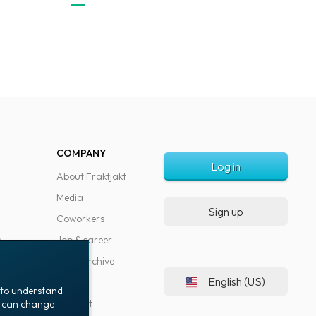
COMPANY
Log in
About Fraktjakt
Media
Sign up
Coworkers
s
Job & career
News archive
English (US)
Blog
t to understand
Support
ou can change