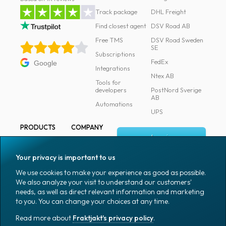
Track package
DHL Freight
Find closest agent
DSV Road AB
Free TMS
DSV Road Sweden
SE
Subscriptions
FedEx
Google
Integrations
Ntex AB
Tools for
developers
PostNord Sverige
AB
Automations
UPS
PRODUCTS
COMPANY
Log in
All products
About
Fraktjakt
Marking
Your privacy is important to us
Media
Sign up
Packaging
We use cookies to make your experience as good as possible.
Coworkers
We also analyze your visit to understand our customers'
Packaging
needs, as well as direct relevant information and marketing
accessories
Job & career
to you. You can change your choices at any time.
Office goods
News archive
Read more about
Fraktjakt's privacy policy
.
English (US)
Blog