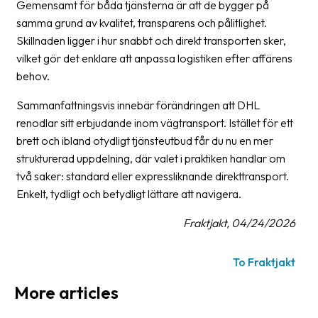
Gemensamt för båda tjänsterna är att de bygger på
News
samma grund av kvalitet, transparens och pålitlighet.
archive
Skillnaden ligger i hur snabbt och direkt transporten sker,
vilket gör det enklare att anpassa logistiken efter affärens
Contact
behov.
us
Sammanfattningsvis innebär förändringen att DHL
Terms
renodlar sitt erbjudande inom vägtransport. Istället för ett
brett och ibland otydligt tjänsteutbud får du nu en mer
Terms
strukturerad uppdelning, där valet i praktiken handlar om
and
två saker: standard eller expressliknande direkttransport.
conditions
Enkelt, tydligt och betydligt lättare att navigera.
Privacy
Fraktjakt, 04/24/2026
Prohibited
and
To Fraktjakt
dangerous
More articles
content