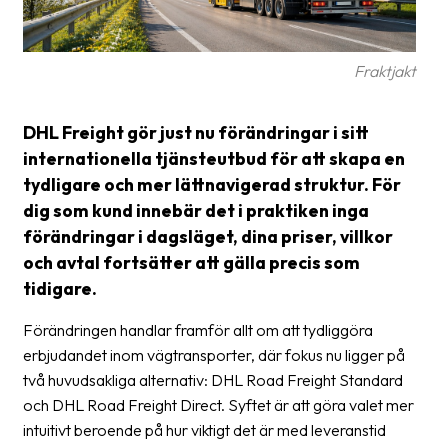
Glossary
Packing
Fraktjakt
Shipping
DHL Freight gör just nu förändringar i sitt
documents
internationella tjänsteutbud för att skapa en
Printer
tydligare och mer lättnavigerad struktur. För
settings
dig som kund innebär det i praktiken inga
förändringar i dagsläget, dina priser, villkor
Customs
declarations
och avtal fortsätter att gälla precis som
tidigare.
Delivery
terms
Förändringen handlar framför allt om att tydliggöra
erbjudandet inom vägtransporter, där fokus nu ligger på
Pickups
två huvudsakliga alternativ: DHL Road Freight Standard
Manuals
och DHL Road Freight Direct. Syftet är att göra valet mer
intuitivt beroende på hur viktigt det är med leveranstid
Downloads