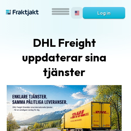
Log in
DHL Freight
uppdaterar sina
tjänster
What
is
Fraktjakt?
Help?
FAQ