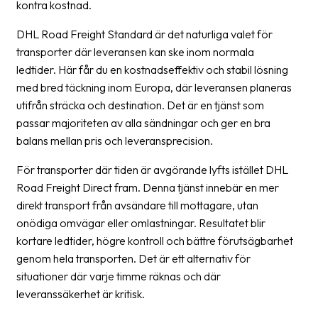
kontra kostnad.
Barcode
DHL Road Freight Standard är det naturliga valet för
scanner
transporter där leveransen kan ske inom normala
ledtider. Här får du en kostnadseffektiv och stabil lösning
Support
med bred täckning inom Europa, där leveransen planeras
About
utifrån sträcka och destination. Det är en tjänst som
the
passar majoriteten av alla sändningar och ger en bra
company
balans mellan pris och leveransprecision.
För transporter där tiden är avgörande lyfts istället DHL
About
Road Freight Direct fram. Denna tjänst innebär en mer
Fraktjakt
direkt transport från avsändare till mottagare, utan
Media
onödiga omvägar eller omlastningar. Resultatet blir
kortare ledtider, högre kontroll och bättre förutsägbarhet
Coworkers
genom hela transporten. Det är ett alternativ för
Job
situationer där varje timme räknas och där
&
leveranssäkerhet är kritisk.
career