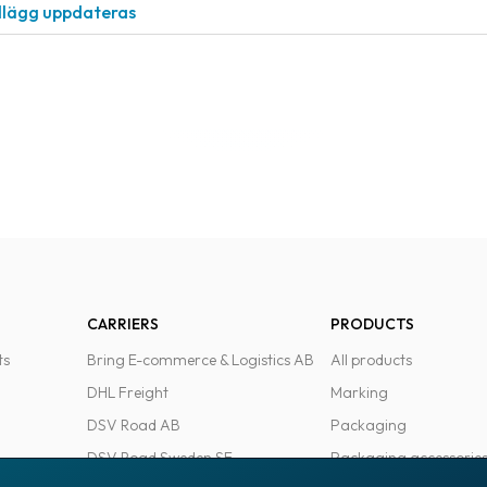
llägg uppdateras
CARRIERS
PRODUCTS
ts
Bring E-commerce & Logistics AB
All products
DHL Freight
Marking
DSV Road AB
Packaging
DSV Road Sweden SE
Packaging accessorie