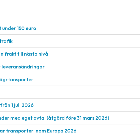
t under 150 euro
rafik
n frakt till nästa nivå
r leveransändringar
vägrtansporter
från 1 juli 2026
nder med eget avtal (åtgärd före 31 mars 2026)
rkar transporter inom Europa 2026