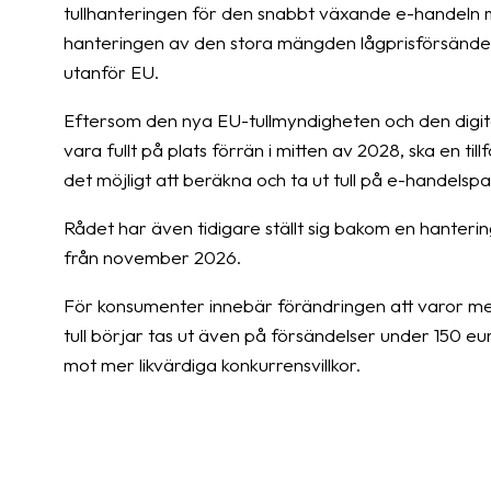
tullhanteringen för den snabbt växande e-handeln mo
hanteringen av den stora mängden lågprisförsändelse
utanför EU.
Eftersom den nya EU-tullmyndigheten och den digita
vara fullt på plats förrän i mitten av 2028, ska en ti
det möjligt att beräkna och ta ut tull på e-handelsp
Rådet har även tidigare ställt sig bakom en hanterin
från november 2026.
För konsumenter innebär förändringen att varor med
tull börjar tas ut även på försändelser under 150 eu
mot mer likvärdiga konkurrensvillkor.