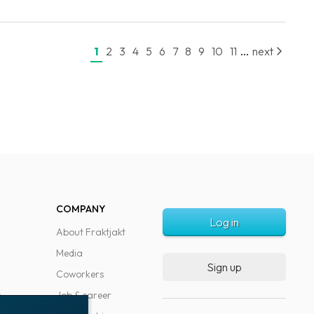
...
1
2
3
4
5
6
7
8
9
10
11
next
COMPANY
Log in
About Fraktjakt
Media
Sign up
Coworkers
s
Job & career