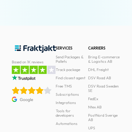
SERVICES
CARRIERS
Send Packages &
Bring E-commerce
Pallets
& Logistics AB
Based on 1K reviews
Track package
DHL Freight
Find closest agent
DSV Road AB
Free TMS
DSV Road Sweden
SE
Subscriptions
FedEx
Google
Integrations
Ntex AB
Tools for
developers
PostNord Sverige
AB
Automations
UPS