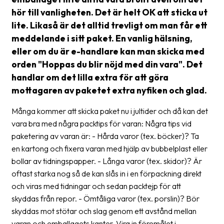
hör till vanligheten. Det är helt OK att sticka ut
Glossary
lite. Likaså är det alltid trevligt om man får ett
Packing
meddelande i sitt paket. En vanlig hälsning,
eller om du är e-handlare kan man skicka med
Shipping
orden "Hoppas du blir nöjd med din vara". Det
documents
handlar om det lilla extra för att göra
Printer
mottagaren av paketet extra nyfiken och glad.
settings
Många kommer att skicka paket nu i jultider och då kan det
Customs
vara bra med några packtips för varan: Några tips vid
declarations
paketering av varan är: - Hårda varor (tex. böcker)? Ta
en kartong och fixera varan med hjälp av bubbelplast eller
Delivery
bollar av tidningspapper. - Långa varor (tex. skidor)? Är
terms
oftast starka nog så de kan slås in i en förpackning direkt
Pickups
och viras med tidningar och sedan packtejp för att
skyddas från repor. - Ömtåliga varor (tex. porslin)? Bör
Manuals
skyddas mot stötar och slag genom ett avstånd mellan
Downloads
varan och emballagets kanter. Vira in föremålet i