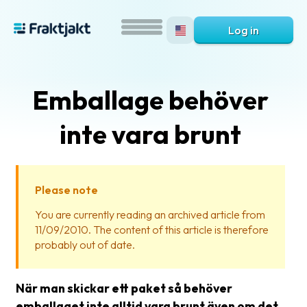
Log in
Emballage behöver
inte vara brunt
Please note
What
You are currently reading an archived article from
is
11/09/2010. The content of this article is therefore
Fraktjakt?
probably out of date.
Help?
När man skickar ett paket så behöver
FAQ
emballaget inte alltid vara brunt även om det