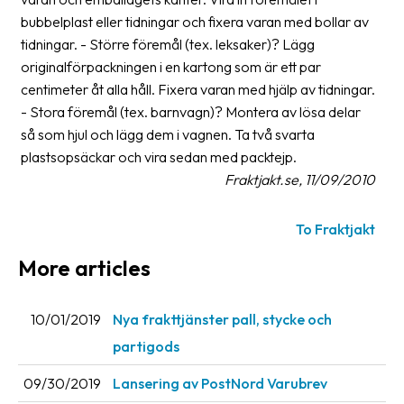
bubbelplast eller tidningar och fixera varan med bollar av
Barcode
tidningar. - Större föremål (tex. leksaker)? Lägg
scanner
originalförpackningen i en kartong som är ett par
centimeter åt alla håll. Fixera varan med hjälp av tidningar.
Support
- Stora föremål (tex. barnvagn)? Montera av lösa delar
About
så som hjul och lägg dem i vagnen. Ta två svarta
the
plastsopsäckar och vira sedan med packtejp.
company
Fraktjakt.se, 11/09/2010
About
To Fraktjakt
Fraktjakt
More articles
Media
Coworkers
10/01/2019
Nya frakttjänster pall, stycke och
partigods
Job
&
09/30/2019
Lansering av PostNord Varubrev
career