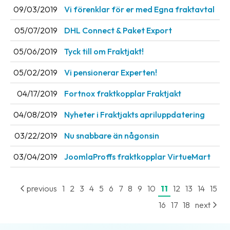
09/03/2019
Vi förenklar för er med Egna fraktavtal
News
archive
05/07/2019
DHL Connect & Paket Export
Contact
05/06/2019
Tyck till om Fraktjakt!
us
05/02/2019
Vi pensionerar Experten!
Terms
04/17/2019
Fortnox fraktkopplar Fraktjakt
Terms
04/08/2019
Nyheter i Fraktjakts apriluppdatering
and
conditions
03/22/2019
Nu snabbare än någonsin
Privacy
03/04/2019
JoomlaProffs fraktkopplar VirtueMart
Prohibited
and
previous
1
2
3
4
5
6
7
8
9
10
11
12
13
14
15
dangerous
16
17
18
next
content