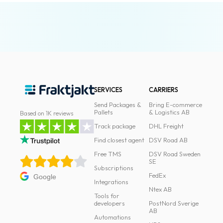
News
archive
Contact
us
Terms
SERVICES
CARRIERS
Terms
Send Packages &
Bring E-commerce
Pallets
& Logistics AB
Based on 1K reviews
and
Track package
DHL Freight
conditions
Find closest agent
DSV Road AB
Privacy
Free TMS
DSV Road Sweden
SE
Prohibited
Subscriptions
FedEx
Google
and
Integrations
Ntex AB
dangerous
Tools for
content
developers
PostNord Sverige
AB
Automations