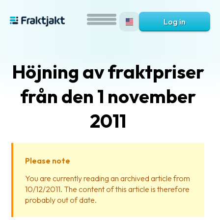
Log in
Höjning av fraktpriser
från den 1 november
2011
What
is
Please note
Fraktjakt?
You are currently reading an archived article from
10/12/2011. The content of this article is therefore
Help?
probably out of date.
FAQ