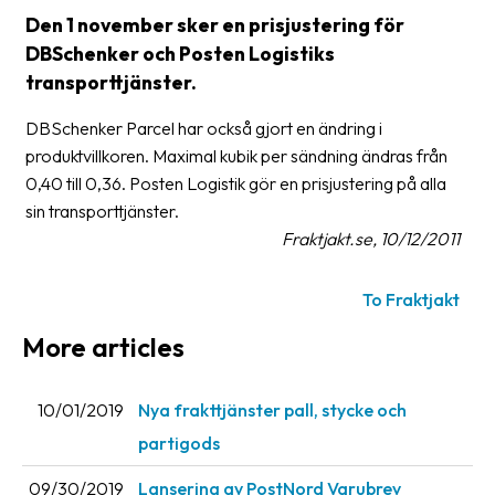
Den 1 november sker en prisjustering för
Glossary
DBSchenker och Posten Logistiks
Packing
transporttjänster.
Shipping
DBSchenker Parcel har också gjort en ändring i
documents
produktvillkoren. Maximal kubik per sändning ändras från
0,40 till 0,36. Posten Logistik gör en prisjustering på alla
Printer
sin transporttjänster.
settings
Fraktjakt.se, 10/12/2011
Customs
declarations
To Fraktjakt
Delivery
More articles
terms
Pickups
10/01/2019
Nya frakttjänster pall, stycke och
partigods
Manuals
09/30/2019
Lansering av PostNord Varubrev
Downloads