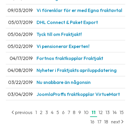
09/03/2019
Vi förenklar för er med Egna fraktavtal
Barcode
scanner
05/07/2019
DHL Connect & Paket Export
Support
05/06/2019
Tyck till om Fraktjakt!
About
05/02/2019
Vi pensionerar Experten!
the
company
04/17/2019
Fortnox fraktkopplar Fraktjakt
04/08/2019
Nyheter i Fraktjakts apriluppdatering
About
Fraktjakt
03/22/2019
Nu snabbare än någonsin
Media
03/04/2019
JoomlaProffs fraktkopplar VirtueMart
Coworkers
previous
1
2
3
4
5
6
7
8
9
10
11
12
13
14
15
Job
&
16
17
18
next
career