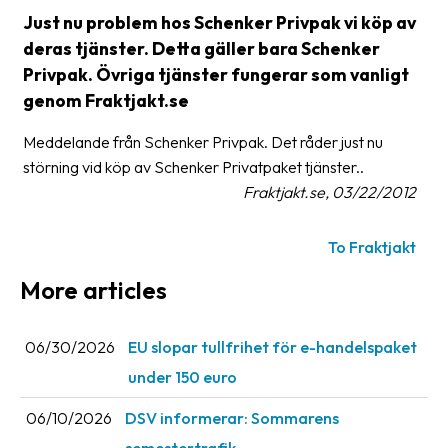
Just nu problem hos Schenker Privpak vi köp av
Glossary
deras tjänster. Detta gäller bara Schenker
Packing
Privpak. Övriga tjänster fungerar som vanligt
genom Fraktjakt.se
Shipping
documents
Meddelande från Schenker Privpak. Det råder just nu
störning vid köp av Schenker Privatpaket tjänster..
Printer
Fraktjakt.se, 03/22/2012
settings
Customs
To Fraktjakt
declarations
More articles
Delivery
terms
06/30/2026
EU slopar tullfrihet för e-handelspaket
Pickups
under 150 euro
Manuals
06/10/2026
DSV informerar: Sommarens
Downloads