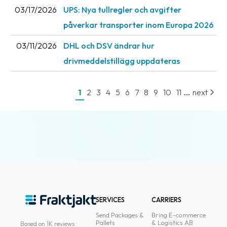
03/17/2026
UPS: Nya tullregler och avgifter
News
påverkar transporter inom Europa 2026
archive
03/11/2026
DHL och DSV ändrar hur
Contact
us
drivmeddelstillägg uppdateras
Terms
...
1
2
3
4
5
6
7
8
9
10
11
next
Terms
and
conditions
Privacy
Prohibited
and
dangerous
SERVICES
CARRIERS
content
Send Packages &
Bring E-commerce
Pallets
& Logistics AB
Based on 1K reviews