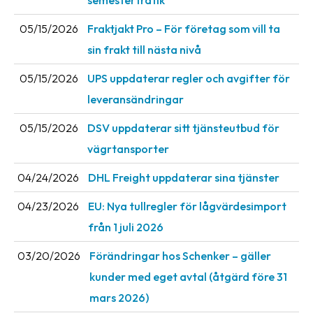
semestertrafik
Barcode
05/15/2026
Fraktjakt Pro – För företag som vill ta
scanner
sin frakt till nästa nivå
Support
05/15/2026
UPS uppdaterar regler och avgifter för
leveransändringar
About
the
05/15/2026
DSV uppdaterar sitt tjänsteutbud för
company
vägrtansporter
About
04/24/2026
DHL Freight uppdaterar sina tjänster
Fraktjakt
04/23/2026
EU: Nya tullregler för låg­värdesimport
Media
från 1 juli 2026
Coworkers
03/20/2026
Förändringar hos Schenker – gäller
Job
kunder med eget avtal (åtgärd före 31
&
mars 2026)
career