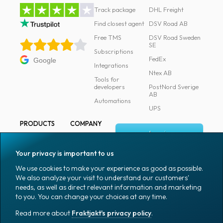
Track package
DHL Freight
Find closest agent
DSV Road AB
Free TMS
DSV Road Sweden
SE
Subscriptions
FedEx
Google
Integrations
Ntex AB
Tools for
developers
PostNord Sverige
AB
Automations
UPS
PRODUCTS
COMPANY
Log in
All products
About
Fraktjakt
Marking
Your privacy is important to us
Media
Sign up
Packaging
We use cookies to make your experience as good as possible.
Coworkers
We also analyze your visit to understand our customers'
Packaging
needs, as well as direct relevant information and marketing
accessories
Job & career
to you. You can change your choices at any time.
Office goods
News archive
Read more about
Fraktjakt's privacy policy
.
English (US)
Blog