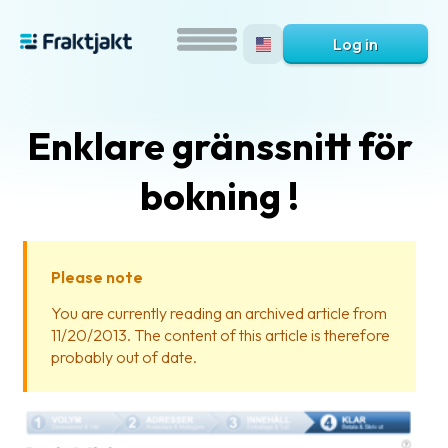
Log in
Enklare gränssnitt för
bokning !
Please note
What
You are currently reading an archived article from
is
11/20/2013. The content of this article is therefore
Fraktjakt?
probably out of date.
Help?
FAQ