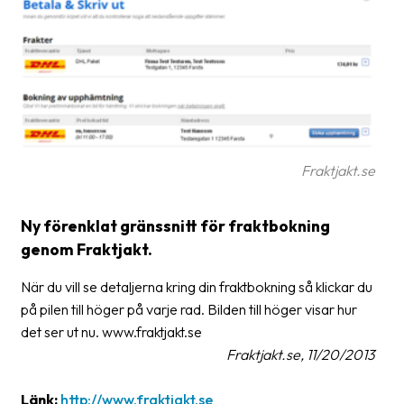
Glossary
Packing
Shipping
documents
Printer
Fraktjakt.se
settings
Customs
Ny förenklat gränssnitt för fraktbokning
declarations
genom Fraktjakt.
Delivery
När du vill se detaljerna kring din fraktbokning så klickar du
terms
på pilen till höger på varje rad. Bilden till höger visar hur
Pickups
det ser ut nu. www.fraktjakt.se
Fraktjakt.se, 11/20/2013
Manuals
Länk:
http://www.fraktjakt.se
Downloads