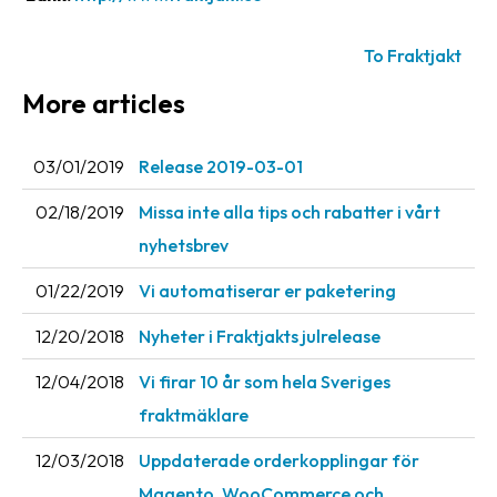
Barcode
To Fraktjakt
scanner
More articles
Support
About
03/01/2019
Release 2019-03-01
the
02/18/2019
Missa inte alla tips och rabatter i vårt
company
nyhetsbrev
About
01/22/2019
Vi automatiserar er paketering
Fraktjakt
12/20/2018
Nyheter i Fraktjakts julrelease
Media
12/04/2018
Vi firar 10 år som hela Sveriges
Coworkers
fraktmäklare
Job
&
12/03/2018
Uppdaterade orderkopplingar för
career
Magento, WooCommerce och