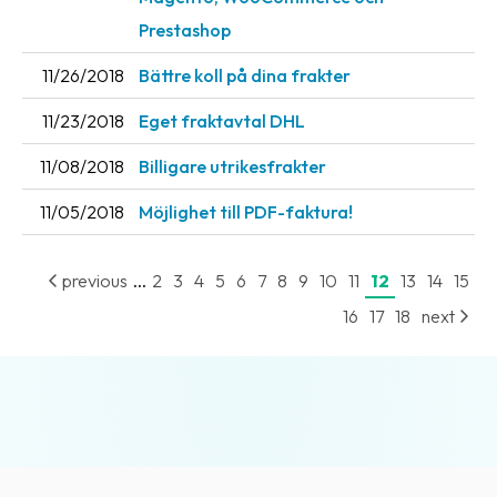
News
Prestashop
archive
11/26/2018
Bättre koll på dina frakter
Contact
11/23/2018
Eget fraktavtal DHL
us
11/08/2018
Billigare utrikesfrakter
Terms
11/05/2018
Möjlighet till PDF-faktura!
Terms
and
...
previous
2
3
4
5
6
7
8
9
10
11
12
13
14
15
conditions
16
17
18
next
Privacy
Prohibited
and
dangerous
content