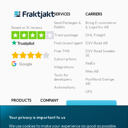
SERVICES
CARRIERS
Send Packages &
Bring E-commerce
Pallets
& Logistics AB
Based on 1K reviews
Track package
DHL Freight
Find closest agent
DSV Road AB
Free TMS
DSV Road Sweden
SE
Subscriptions
FedEx
Google
Integrations
Ntex AB
Tools for
developers
PostNord Sverige
AB
Automations
UPS
PRODUCTS
COMPANY
Log in
All products
About
Fraktjakt
Marking
Your privacy is important to us
Media
Sign up
Packaging
We use cookies to make your experience as good as possible.