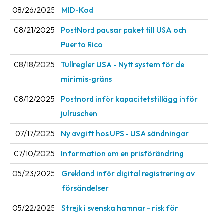
08/26/2025
MID-Kod
Barcode
scanner
08/21/2025
PostNord pausar paket till USA och
Puerto Rico
Support
08/18/2025
Tullregler USA - Nytt system för de
About
minimis-gräns
the
company
08/12/2025
Postnord inför kapacitetstillägg inför
julruschen
About
Fraktjakt
07/17/2025
Ny avgift hos UPS - USA sändningar
Media
07/10/2025
Information om en prisförändring
Coworkers
05/23/2025
Grekland inför digital registrering av
försändelser
Job
&
05/22/2025
Strejk i svenska hamnar - risk för
career