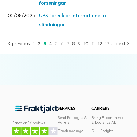
förseningar
News
05/08/2025
UPS förenklar internationella
archive
sändningar
Contact
us
...
previous
1
2
3
4
5
6
7
8
9
10
11
12
13
next
Terms
Terms
and
conditions
Privacy
Prohibited
SERVICES
CARRIERS
and
dangerous
Send Packages &
Bring E-commerce
Pallets
& Logistics AB
Based on 1K reviews
content
Track package
DHL Freight