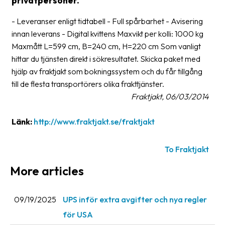
privatpersoner.
Glossary
- Leveranser enligt tidtabell - Full spårbarhet - Avisering
innan leverans - Digital kvittens Maxvikt per kolli: 1000 kg
Packing
Maxmått L=599 cm, B=240 cm, H=220 cm Som vanligt
Shipping
hittar du tjänsten direkt i sökresultatet. Skicka paket med
documents
hjälp av fraktjakt som bokningssystem och du får tillgång
till de flesta transportörers olika frakttjänster.
Printer
Fraktjakt, 06/03/2014
settings
Customs
Länk:
http://www.fraktjakt.se/fraktjakt
declarations
To Fraktjakt
Delivery
terms
More articles
Pickups
09/19/2025
UPS inför extra avgifter och nya regler
Manuals
för USA
Downloads