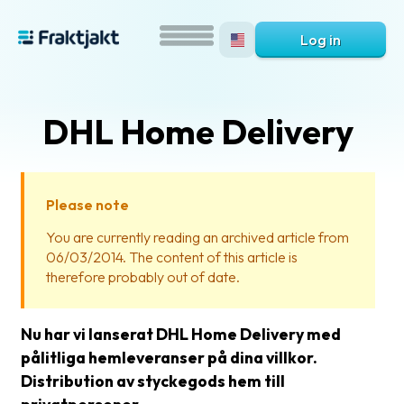
Log in
DHL Home Delivery
Please note
You are currently reading an archived article from
06/03/2014. The content of this article is
What
therefore probably out of date.
is
Fraktjakt?
Nu har vi lanserat DHL Home Delivery med
Help?
pålitliga hemleveranser på dina villkor.
Distribution av styckegods hem till
FAQ