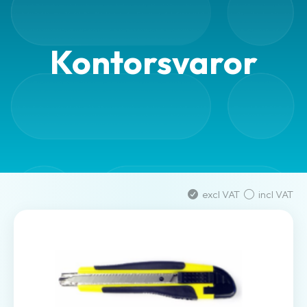
Packaging
Kontorsvaror
Packaging
accessories
Office
goods
excl VAT
incl VAT