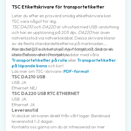
TSC Etikettskrivare för transportetiketter
Letar du efter en prisvärd smidig etikettskrivare kan
TSC vara något för dig.
TSC DA210
och
DA220
är utrustad med USB-anslutning
och har en upplösning på 203 dpi.
DA220
har även
nätverksstöd via nätverkskabel. Dessa skrivare klarar
av de flesta standardetiketterna på marknaden.
Använder DT och behöver inget färgband. Ska även
Har du tidigare skrivit ut på A4-format, då ändrar du
klara Zebras-drivrutin rakt av.
utskriftsformatet i Fraktjakt, laddar med våra
Transportetiketter på rulle
eller
Transportetiketter
på löpande bana
och kör!
Läs mer om TSC-skrivare i
PDF-format
TSC DA210 USB
USB: JA
Ethernet: NEJ
TSC DA220 USB RTC ETHERNET
USB: JA
Ethernet: JA
Leveranstid
Vi skickar skrivaren direkt från vårt lager. Beräknad
leveranstid 1-2 dagar.
Kontakta oss gärna om du är intresserad av mer