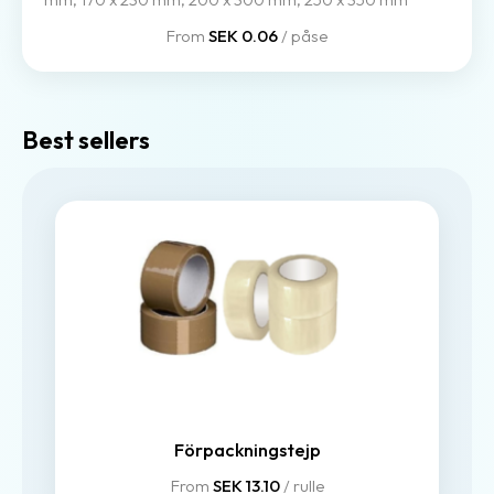
From
SEK 0.06
/ påse
Best sellers
Förpackningstejp
From
SEK 13.10
/ rulle