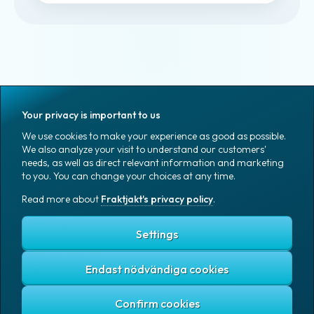
Your privacy is important to us
We use cookies to make your experience as good as possible.
SERVICES
CARRIERS
We also analyze your visit to understand our customers'
needs, as well as direct relevant information and marketing
Send Packages &
Bring E-commerce
to you. You can change your choices at any time.
Pallets
& Logistics AB
Based on 1K reviews
Read more about
Fraktjakt's privacy policy
.
Track package
DHL Freight
Find closest agent
DSV Road AB
Settings
Free TMS
DSV Road Sweden
SE
Subscriptions
Endast nödvändiga cookies
FedEx
Google
Integrations
Ntex AB
Tools for
developers
PostNord Sverige