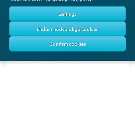
Settings
Endast nödvändiga cookies
ZIP-Påsar
Transparenta ZIP-påsar utan tryck tillverkad i PE-LD.
Tjocklek 0,05 mm. 6 mm hål eller eurohål i toppen på
påsen för upphängning över förslutningen.
Zip-påsar är bra när du enkelt vill kunna försluta,
öppna och återförsluta en påse.
Säljs i förpackning av 1000 st zip-påsar.
PE-LD avger endast vatten och kolsyra vid förbränning.
Finns i storlek: 40 x 60 mm, 55 x 65 mm, 60 x 80 mm,
60 x 250 mm, 70 x 100 mm, 70 x 150 mm, 80 x 120 mm,
90 x 190 mm, 100 x 100 mm, 150 x 250 mm, 150 x 300