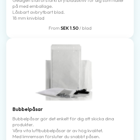
Gedigen stålförstärkt brytbladskniv för dig som håller
på med emballage.
Låsbart avbrytbart blad.
18 mm knivblad
From
SEK 1.50
/ blad
Bubbelpåsar
Bubbelpåsar gör det enkelt för dig att skicka dina
produkter.
Våra vita luftbubbelpåsar är av hög kvalitet.
Med limremsan försluter du snabbt påsen.