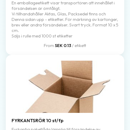
En emballageetikett visar transportören att innehållet i
försändelsen är ömtåligt.
Vi tillhandahåller Aktas, Glas, Packsedel finns och
Denna sidan upp - etiketter. För märkning av kartonger,
brev eller andra försändelser. Svart tryck. Format 10 x 5
cm.
Säljs i rulle med 1000 st etiketter
From
SEK 0.13
/ etikett
FYRKANTSRÖR 10 st/fp
Fyrkantig paketlåda lämplig till försändelse av