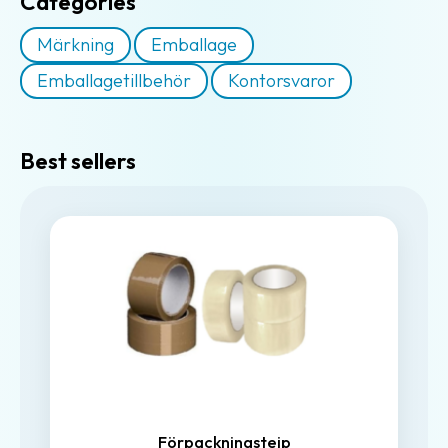
Categories
Märkning
Emballage
Emballagetillbehör
Kontorsvaror
Best sellers
Förpackningstejp