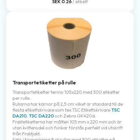
SEK 0.26
/ etikett
Transportetiketter på rulle
Transportetiketter termo 105x220 med 300 etiketter
per rulle.
Rullarna har kärnor på 2,5 cm vilket är standard till de
flesta etikettskrivare som tex TSC Etikettskrivare
TSC
DA210
,
TSC DA220
och Zebra GK420d.
Fraktetiketterna har måtten 105 mm x 220 mm och är
utan kvittensdel och funkar förstås perfekt vid utskrift
från Fraktjakt.
Säljs i förpackning 8 st rullar med 300 etiketter på