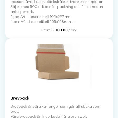
passar såväl Laser, bläckstråleskrivare eller kopiator.
Säljes med 500 ark per förpackning och finns i nedan
antal per ark.
2 per A4 - Laseretikett 105x297 mm
4 per A4 - Laseretikett 105x148mm
8 per A4 - Laseretikett 105x74mm
From
SEK 0.88
/ ark
14 per A4 - Laseretikett 105x42,3mm
16 per A4 - Laseretikett 105x37mm
21 per A4 - Laseretikett 70x42,3mm
Brevpack
Brevpack är våra kartonger som går att skicka som
brev.
Våra brevpack är tillverkade i tålig brun well.