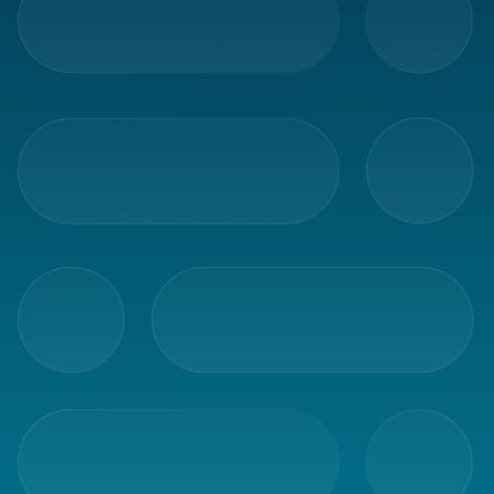
Packaging
Packaging
accessories
Office
goods