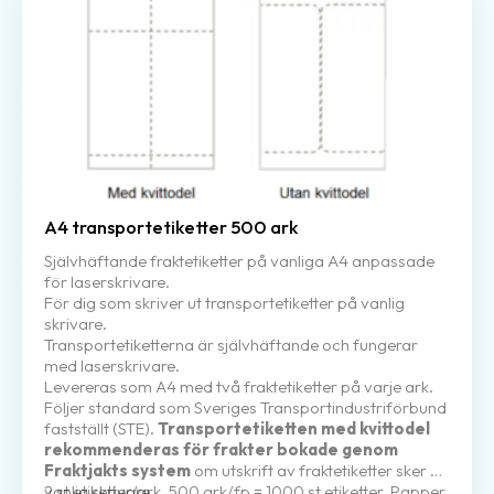
A4 transportetiketter 500 ark
Självhäftande fraktetiketter på vanliga A4 anpassade
för laserskrivare.
För dig som skriver ut transportetiketter på vanlig
skrivare.
Transportetiketterna är självhäftande och fungerar
med laserskrivare.
Levereras som A4 med två fraktetiketter på varje ark.
Följer standard som Sveriges Transportindustriförbund
fastställt (STE).
Transportetiketten med kvittodel
rekommenderas för frakter bokade genom
Fraktjakts system
om utskrift av fraktetiketter sker på
vanlig skrivare.
2 st etiketter/ark, 500 ark/fp = 1000 st etiketter. Papper