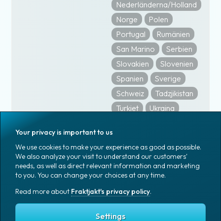
Nederländerna/Holland
Norge
Polen
Portugal
Rumänien
San Marino
Serbien
Slovakien
Slovenien
Spanien
Sverige
Schweiz
Tadzjikistan
Turkiet
Ukraina
Storbritannien / United
Your privacy is important to us
Kingdom
We use cookies to make your experience as good as possible.
Uzbekistan
We also analyze your visit to understand our customers'
needs, as well as direct relevant information and marketing
to you. You can change your choices at any time.
Read more about
Fraktjakt's privacy policy
.
Settings