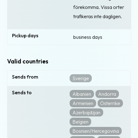
förekomma. Vissa orter
trafikeras inte dagligen.
Pickup days
business days
Valid countries
Sends from
Sverige
Sends to
Albanien
Andorra
Armenien
Österrike
Azerbajdzjan
Belgien
Bosnien/Hercegovina