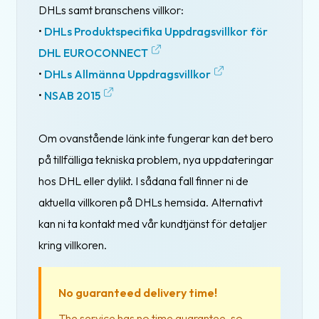
DHLs samt branschens villkor:
•
DHLs Produktspecifika Uppdragsvillkor för
DHL EUROCONNECT
•
DHLs Allmänna Uppdragsvillkor
•
NSAB 2015
Om ovanstående länk inte fungerar kan det bero
på tillfälliga tekniska problem, nya uppdateringar
hos DHL eller dylikt. I sådana fall finner ni de
aktuella villkoren på DHLs hemsida. Alternativt
kan ni ta kontakt med vår kundtjänst för detaljer
kring villkoren.
No guaranteed delivery time!
The service has no time guarantee, so