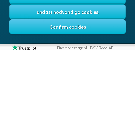
Endast nödvändiga cookies
SERVICES
CARRIERS
Send Packages &
Bring E-commerce
Pallets
& Logistics AB
Based on 1K reviews
Track package
DHL Freight
Find closest agent
DSV Road AB
Free TMS
DSV Road Sweden
SE
Subscriptions
FedEx
Google
Integrations
Ntex AB
Tools for
developers
PostNord Sverige
AB
Automations
UPS
PRODUCTS
COMPANY
Log in
All products
About
Fraktjakt
Marking
Media
Sign up
Packaging