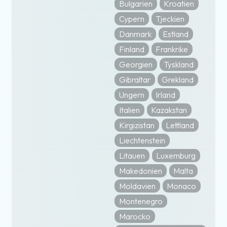
Bulgarien
Kroatien
Cypern
Tjeckien
Danmark
Estland
Finland
Frankrike
Georgien
Tyskland
Gibraltar
Grekland
Ungern
Irland
Italien
Kazakstan
Kirgizistan
Lettland
Liechtenstein
Litauen
Luxemburg
Makedonien
Malta
Moldavien
Monaco
Montenegro
Marocko