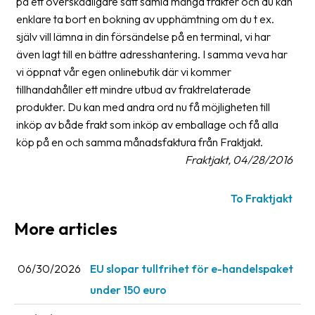
på ett överskådligare sätt samla många frakter och du kan
enklare ta bort en bokning av upphämtning om du t ex.
Barcode
själv vill lämna in din försändelse på en terminal, vi har
scanner
även lagt till en bättre adresshantering. I samma veva har
Support
vi öppnat vår egen onlinebutik där vi kommer
tillhandahåller ett mindre utbud av fraktrelaterade
About
produkter. Du kan med andra ord nu få möjligheten till
the
inköp av både frakt som inköp av emballage och få alla
company
köp på en och samma månadsfaktura från Fraktjakt.
Fraktjakt, 04/28/2016
About
Fraktjakt
To Fraktjakt
Media
More articles
Coworkers
06/30/2026
EU slopar tullfrihet för e-handelspaket
Job
&
under 150 euro
career