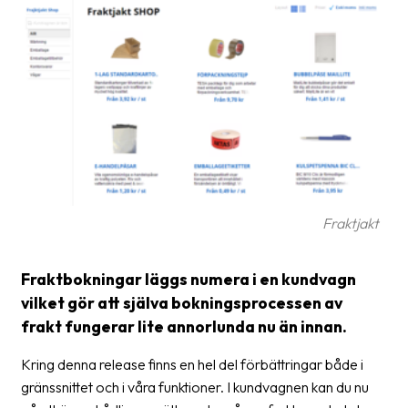
Glossary
Packing
Shipping
documents
Printer
settings
Customs
Fraktjakt
declarations
Delivery
Fraktbokningar läggs numera i en kundvagn
terms
vilket gör att själva bokningsprocessen av
frakt fungerar lite annorlunda nu än innan.
Pickups
Kring denna release finns en hel del förbättringar både i
Manuals
gränssnittet och i våra funktioner. I kundvagnen kan du nu
Downloads