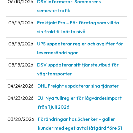
06/10/2026
DSV informerar: Sommarens
News
semestertrafik
archive
05/15/2026
Fraktjakt Pro – För företag som vill ta
Contact
sin frakt till nästa nivå
us
05/15/2026
UPS uppdaterar regler och avgifter för
Terms
leveransändringar
Terms
05/15/2026
DSV uppdaterar sitt tjänsteutbud för
and
vägrtansporter
conditions
04/24/2026
DHL Freight uppdaterar sina tjänster
Privacy
04/23/2026
EU: Nya tullregler för låg­värdesimport
Prohibited
från 1 juli 2026
and
dangerous
03/20/2026
Förändringar hos Schenker – gäller
content
kunder med eget avtal (åtgärd före 31