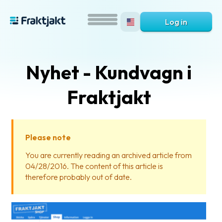
Log in
Nyhet - Kundvagn i
Fraktjakt
Please note
What
You are currently reading an archived article from
is
04/28/2016. The content of this article is
Fraktjakt?
therefore probably out of date.
Help?
FAQ