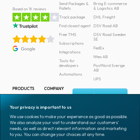
Send Packages &
Bring E-commerce
Pallets
& Logistics AB
Based on 1K reviews
Track package
DHL Freight
Find closest agent
DSV Road AB
Free TMS
DSV Road Sweden
SE
Subscriptions
FedEx
Google
Integrations
Ntex AB
Tools for
developers
PostNord Sverige
AB
Automations
UPS
PRODUCTS
COMPANY
Log in
All products
About
Fraktjakt
Marking
Your privacy is important to us
Media
Sign up
Packaging
We use cookies to make your experience as good as possible.
Coworkers
We also analyze your visit to understand our customers'
Packaging
needs, as well as direct relevant information and marketing
accessories
Job & career
to you. You can change your choices at any time.
Office goods
News archive