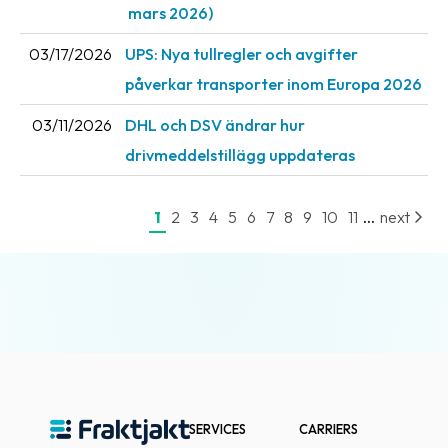
mars 2026)
03/17/2026
UPS: Nya tullregler och avgifter
påverkar transporter inom Europa 2026
03/11/2026
DHL och DSV ändrar hur
drivmeddelstillägg uppdateras
...
1
2
3
4
5
6
7
8
9
10
11
next
SERVICES
CARRIERS