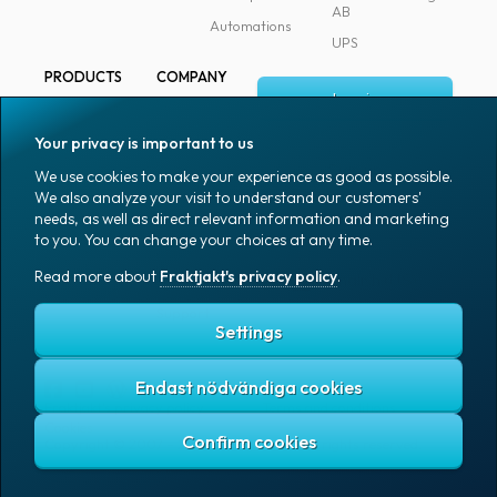
AB
Automations
UPS
PRODUCTS
COMPANY
Log in
All products
About
Fraktjakt
Marking
Your privacy is important to us
Media
Sign up
Packaging
We use cookies to make your experience as good as possible.
Coworkers
We also analyze your visit to understand our customers'
Packaging
needs, as well as direct relevant information and marketing
accessories
Job & career
to you. You can change your choices at any time.
Office goods
News archive
Read more about
Fraktjakt's privacy policy
.
English (US)
Blog
Support
Settings
Endast nödvändiga cookies
Fraktjakt's privacy policy
Terms and conditions
Cookies
Copyright © 2007 – 2026 Fraktjakt AB. All rights reserved.