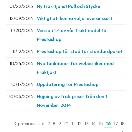
01/22/2015
Ny frakttjänst Pall och Stycke
Barcode
scanner
12/09/2014
Viktigt att kunna välja leveranssätt
Support
11/20/2014
Version 1.4 av vår fraktmodul för
Prestashop
About
the
11/12/2014
Prestashop får stöd för standardpaket
company
10/24/2014
Nya funktioner för webbutiker med
About
Fraktjakt
Fraktjakt
10/17/2014
Uppdatering för Prestashop
Media
10/06/2014
Höjning av fraktpriser från den 1
Coworkers
November 2014
Job
&
...
previous
6
7
8
9
10
11
12
13
14
15
16
17
18
career