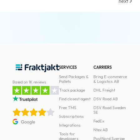
next
News
archive
Contact
us
Terms
Terms
SERVICES
CARRIERS
and
Send Packages &
Bring E-commerce
conditions
Pallets
& Logistics AB
Based on 1K reviews
Track package
DHL Freight
Privacy
Find closest agent
DSV Road AB
Prohibited
Free TMS
DSV Road Sweden
and
SE
Subscriptions
dangerous
FedEx
Google
Integrations
content
Ntex AB
Tools for
developers
PostNord Sverige