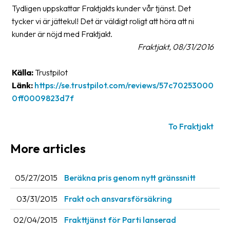
Tydligen uppskattar Fraktjakts kunder vår tjänst. Det
Glossary
tycker vi är jättekul! Det är väldigt roligt att höra att ni
kunder är nöjd med Fraktjakt.
Packing
Fraktjakt, 08/31/2016
Shipping
documents
Källa:
Trustpilot
Länk:
https://se.trustpilot.com/reviews/57c70253000
Printer
0ff0009823d7f
settings
Customs
To Fraktjakt
declarations
More articles
Delivery
terms
05/27/2015
Beräkna pris genom nytt gränssnitt
Pickups
03/31/2015
Frakt och ansvarsförsäkring
Manuals
02/04/2015
Frakttjänst för Parti lanserad
Downloads