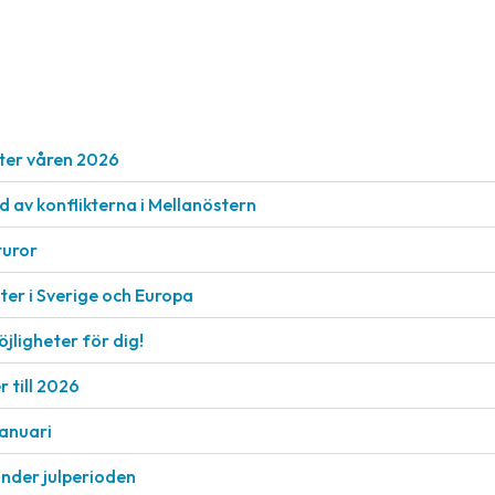
ter våren 2026
nd av konflikterna i Mellanöstern
turor
er i Sverige och Europa
öjligheter för dig!
 till 2026
januari
under julperioden