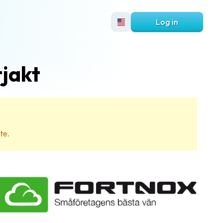
Log in
tjakt
te.