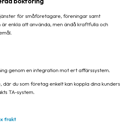
erad bokföring
jänster för småföretagare, föreningar samt
 är enkla att använda, men ändå kraftfulla och
kemål.
ing genom en integration mot ert affärssystem.
re, där du som företag enkelt kan koppla dina kunders
tjakts TA-system.
x frakt