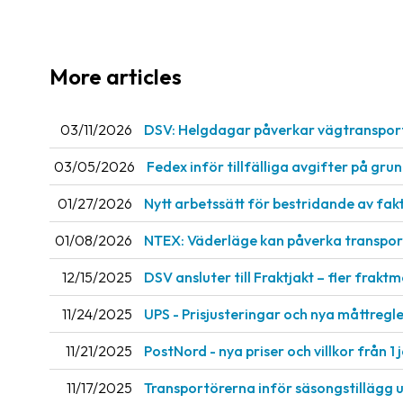
More articles
03/11/2026
DSV: Helgdagar påverkar vägtranspor
03/05/2026
Fedex inför tillfälliga avgifter på gru
01/27/2026
Nytt arbetssätt för bestridande av fak
01/08/2026
NTEX: Väderläge kan påverka transport
12/15/2025
DSV ansluter till Fraktjakt – fler fraktm
11/24/2025
UPS - Prisjusteringar och nya måttregler
11/21/2025
PostNord - nya priser och villkor från 1 
11/17/2025
Transportörerna inför säsongstillägg 