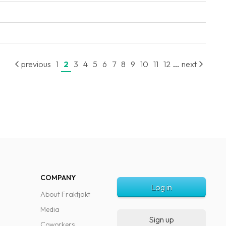
...
previous
1
2
3
4
5
6
7
8
9
10
11
12
next
COMPANY
Log in
About Fraktjakt
Media
Sign up
Coworkers