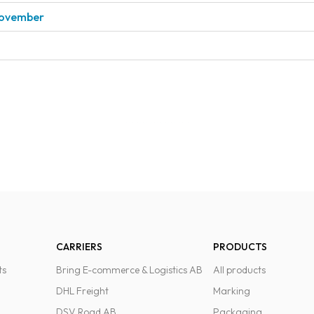
 november
CARRIERS
PRODUCTS
ts
Bring E-commerce & Logistics AB
All products
DHL Freight
Marking
DSV Road AB
Packaging