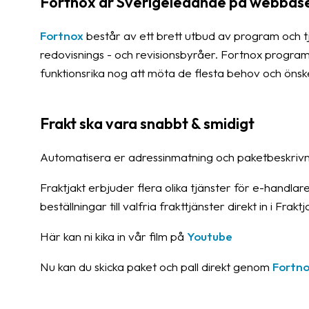
Fortnox är Sverigeledande på webbas
Fortnox
består av ett brett utbud av program och t
redovisnings - och revisionsbyråer. Fortnox program
funktionsrika nog att möta de flesta behov och öns
Frakt ska vara snabbt & smidigt
Automatisera er adressinmatning och paketbeskrivn
Fraktjakt erbjuder flera olika tjänster för e-handla
beställningar till valfria frakttjänster direkt in i Frak
Här kan ni kika in vår film på
Youtube
Nu kan du skicka paket och pall direkt genom
Fortno