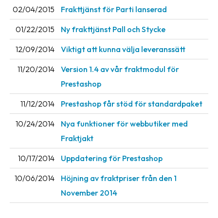
02/04/2015
Frakttjänst för Parti lanserad
Barcode
01/22/2015
Ny frakttjänst Pall och Stycke
scanner
Support
12/09/2014
Viktigt att kunna välja leveranssätt
11/20/2014
Version 1.4 av vår fraktmodul för
About
the
Prestashop
company
11/12/2014
Prestashop får stöd för standardpaket
About
10/24/2014
Nya funktioner för webbutiker med
Fraktjakt
Fraktjakt
Media
10/17/2014
Uppdatering för Prestashop
Coworkers
10/06/2014
Höjning av fraktpriser från den 1
Job
November 2014
&
career