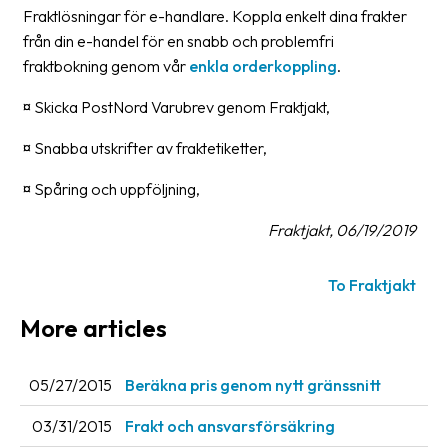
Fraktlösningar för e-handlare. Koppla enkelt dina frakter
Glossary
från din e-handel för en snabb och problemfri
fraktbokning genom vår
enkla orderkoppling
.
Packing
¤ Skicka PostNord Varubrev genom Fraktjakt,
Shipping
documents
¤ Snabba utskrifter av fraktetiketter,
Printer
¤ Spåring och uppföljning,
settings
Fraktjakt, 06/19/2019
Customs
declarations
To Fraktjakt
Delivery
More articles
terms
Pickups
05/27/2015
Beräkna pris genom nytt gränssnitt
Manuals
03/31/2015
Frakt och ansvarsförsäkring
Downloads