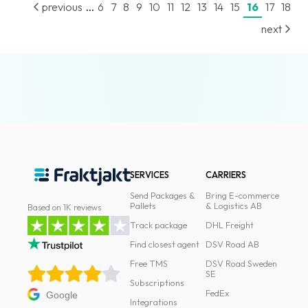
...
previous
6
7
8
9
10
11
12
13
14
15
16
17
18
News
next
archive
Contact
us
Terms
Terms
and
SERVICES
CARRIERS
conditions
Send Packages &
Bring E-commerce
Privacy
Pallets
& Logistics AB
Based on 1K reviews
Track package
DHL Freight
Prohibited
Find closest agent
DSV Road AB
and
dangerous
Free TMS
DSV Road Sweden
SE
content
Subscriptions
FedEx
Google
Integrations