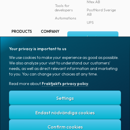
Ntex AB
Tools for
developers
PostNord Sverige
AB
Automations
UPS
PRODUCTS
COMPANY
Log in
All products
About
Fraktjakt
Marking
Your privacy is important to us
Media
Sign up
Packaging
We use cookies to make your experience as good as possible.
Coworkers
We also analyze your visit to understand our customers'
Packaging
needs, as well as direct relevant information and marketing
accessories
Job & career
to you. You can change your choices at any time.
Office goods
News archive
Read more about
Fraktjakt's privacy policy
.
English (US)
Blog
Support
Settings
Endast nödvändiga cookies
Fraktjakt's privacy policy
Terms and conditions
Cookies
Copyright © 2007 – 2026 Fraktjakt AB. All rights reserved.