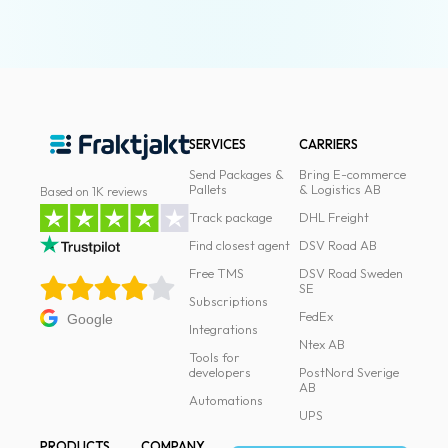
SERVICES
CARRIERS
Send Packages &
Bring E-commerce
Pallets
& Logistics AB
Based on 1K reviews
Track package
DHL Freight
Find closest agent
DSV Road AB
Free TMS
DSV Road Sweden
SE
Subscriptions
FedEx
Google
Integrations
Ntex AB
Tools for
developers
PostNord Sverige
AB
Automations
UPS
PRODUCTS
COMPANY