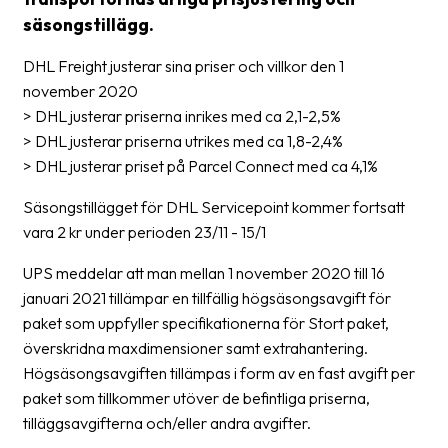
säsongstillägg.
Glossary
DHL Freight justerar sina priser och villkor den 1
Packing
november 2020
Shipping
> DHL justerar priserna inrikes med ca 2,1-2,5%
documents
> DHL justerar priserna utrikes med ca 1,8-2,4%
> DHL justerar priset på Parcel Connect med ca 4,1%
Printer
settings
Säsongstillägget för DHL Servicepoint kommer fortsatt
vara 2 kr under perioden 23/11 - 15/1
Customs
declarations
UPS meddelar att man mellan 1 november 2020 till 16
januari 2021 tillämpar en tillfällig högsäsongsavgift för
Delivery
paket som uppfyller specifikationerna för Stort paket,
terms
överskridna maxdimensioner samt extrahantering.
Pickups
Högsäsongsavgiften tillämpas i form av en fast avgift per
paket som tillkommer utöver de befintliga priserna,
Manuals
tilläggsavgifterna och/eller andra avgifter.
Downloads