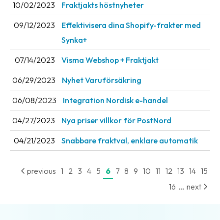
10/02/2023
Fraktjakts höstnyheter
News
archive
09/12/2023
Effektivisera dina Shopify-frakter med
Synka+
Contact
us
07/14/2023
Visma Webshop + Fraktjakt
Terms
06/29/2023
Nyhet Varuförsäkring
06/08/2023
Integration Nordisk e-handel
Terms
and
04/27/2023
Nya priser villkor för PostNord
conditions
04/21/2023
Snabbare fraktval, enklare automatik
Privacy
Prohibited
previous
1
2
3
4
5
6
7
8
9
10
11
12
13
14
15
and
...
16
next
dangerous
content