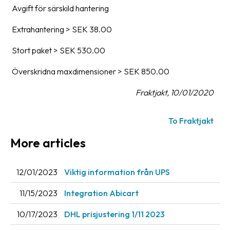
Avgift för särskild hantering
Barcode
Extrahantering > SEK 38.00
scanner
Stort paket > SEK 530.00
Support
Överskridna maxdimensioner > SEK 850.00
About
the
Fraktjakt, 10/01/2020
company
To Fraktjakt
About
Fraktjakt
More articles
Media
12/01/2023
Viktig information från UPS
Coworkers
11/15/2023
Integration Abicart
Job
&
10/17/2023
DHL prisjustering 1/11 2023
career