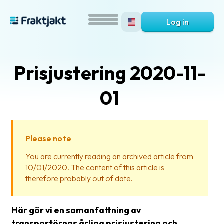
Log in
Prisjustering 2020-11-
01
Please note
What
You are currently reading an archived article from
is
10/01/2020. The content of this article is
Fraktjakt?
therefore probably out of date.
Help?
Här gör vi en samanfattning av
FAQ
transportörnas årliga prisjustering och