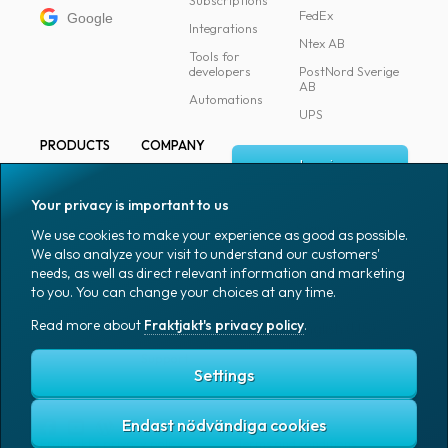
Subscriptions
FedEx
Google
Integrations
Ntex AB
Tools for
developers
PostNord Sverige
AB
Automations
UPS
PRODUCTS
COMPANY
Log in
All products
About
Fraktjakt
Marking
Your privacy is important to us
Media
Sign up
Packaging
We use cookies to make your experience as good as possible.
Coworkers
We also analyze your visit to understand our customers'
Packaging
needs, as well as direct relevant information and marketing
accessories
Job & career
to you. You can change your choices at any time.
Office goods
News archive
Read more about
Fraktjakt's privacy policy
.
English (US)
Blog
Support
Settings
Endast nödvändiga cookies
Fraktjakt's privacy policy
Terms and conditions