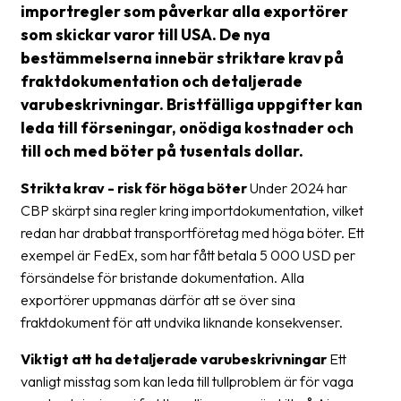
importregler som påverkar alla exportörer
som skickar varor till USA. De nya
Barcode
scanner
bestämmelserna innebär striktare krav på
fraktdokumentation och detaljerade
Support
varubeskrivningar. Bristfälliga uppgifter kan
leda till förseningar, onödiga kostnader och
About
till och med böter på tusentals dollar.
the
company
Strikta krav - risk för höga böter
Under 2024 har
CBP skärpt sina regler kring importdokumentation, vilket
About
redan har drabbat transportföretag med höga böter. Ett
Fraktjakt
exempel är FedEx, som har fått betala 5 000 USD per
Media
försändelse för bristande dokumentation. Alla
exportörer uppmanas därför att se över sina
Coworkers
fraktdokument för att undvika liknande konsekvenser.
Job
Viktigt att ha detaljerade varubeskrivningar
Ett
&
vanligt misstag som kan leda till tullproblem är för vaga
career