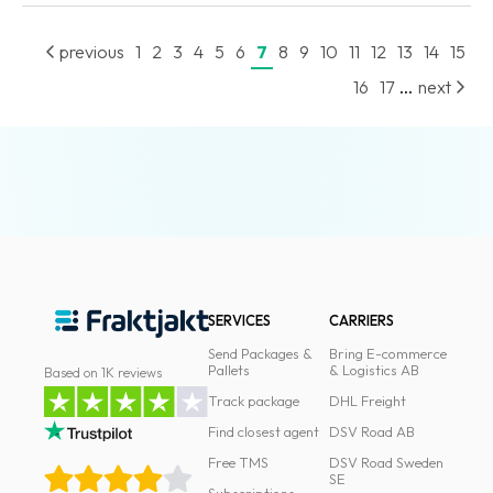
previous
1
2
3
4
5
6
7
8
9
10
11
12
13
14
15
...
16
17
next
SERVICES
CARRIERS
Send Packages &
Bring E-commerce
Pallets
& Logistics AB
Based on 1K reviews
Track package
DHL Freight
Find closest agent
DSV Road AB
Free TMS
DSV Road Sweden
SE