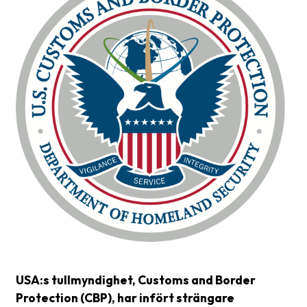
Glossary
Packing
Shipping
documents
Printer
settings
Customs
declarations
Delivery
terms
Pickups
Manuals
USA:s tullmyndighet, Customs and Border
Protection (CBP), har infört strängare
Downloads