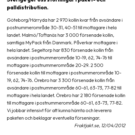
palldistribution.
Glossary
Göteborg/Härryda har 2 970 kollin kvar från avsändare i
Packing
postnummerområde 30-31, 40-51 till mottagare i hela
Shipping
landet. Malmö/Toftanäs har 3 000 försenade kollin,
documents
samtliga MyPack från Danmark. Påverkar mottagare i
hela landet. Segeltorp har 830 försenade kollin från
Printer
avsändare i postnummerområde 10-19, 62, 74-76 till
settings
mottagare i postnummerområde 20-29. 2 500
Customs
försenade kollin till mottagare i postnummerområde 10-
declarations
19, 62, 74-76. Örebro har 3 300 försenade kollin från
avsändare i postnummerområde 60-61, 63-73, 77-82 till
Delivery
mottagare i hela landet. Örebro har 2 180 försenade kollin
terms
till mottagare i postnummerområde 60-61, 63-73, 77-82.
Pickups
Vi jobbar intensivt för att kunna hämta och leverera
paketen och beklagar eventuella förseningar.
Manuals
Fraktjakt.se, 12/04/2012
Downloads