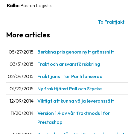
Källa:
Posten Logistik
Barcode
scanner
To Fraktjakt
Support
More articles
About
the
05/27/2015
Beräkna pris genom nytt gränssnitt
company
03/31/2015
Frakt och ansvarsförsäkring
About
02/04/2015
Frakttjänst för Parti lanserad
Fraktjakt
01/22/2015
Ny frakttjänst Pall och Stycke
Media
12/09/2014
Viktigt att kunna välja leveranssätt
Coworkers
11/20/2014
Version 1.4 av vår fraktmodul för
Job
Prestashop
&
career