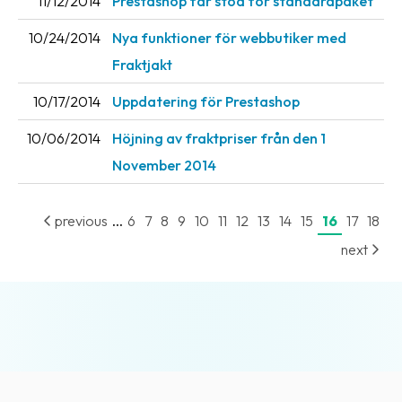
11/12/2014
Prestashop får stöd för standardpaket
News
10/24/2014
Nya funktioner för webbutiker med
archive
Fraktjakt
Contact
10/17/2014
Uppdatering för Prestashop
us
10/06/2014
Höjning av fraktpriser från den 1
Terms
November 2014
Terms
and
...
previous
6
7
8
9
10
11
12
13
14
15
16
17
18
conditions
next
Privacy
Prohibited
and
dangerous
content