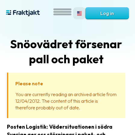
Log in
Snöovädret försenar
pall och paket
Please note
What
You are currently reading an archived article from
is
12/04/2012. The content of this article is
Fraktjakt?
therefore probably out of date.
Help?
Posten Logistik: Vädersituationen i södra
FAQ
Sverige ger oss störningar i paket- och