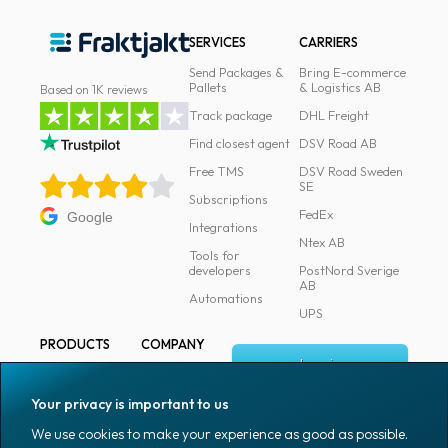
SERVICES
CARRIERS
Send Packages &
Bring E-commerce
Pallets
& Logistics AB
Based on 1K reviews
Track package
DHL Freight
Find closest agent
DSV Road AB
Free TMS
DSV Road Sweden
SE
Subscriptions
FedEx
Google
Integrations
Ntex AB
Tools for
developers
PostNord Sverige
AB
Automations
UPS
PRODUCTS
COMPANY
Log in
All products
About
Fraktjakt
Marking
Your privacy is important to us
Media
Sign up
Packaging
We use cookies to make your experience as good as possible.
Coworkers