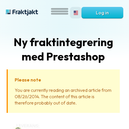
Log in
Ny fraktintegrering
med Prestashop
Please note
What
You are currently reading an archived article from
is
08/26/2014. The content of this article is
Fraktjakt?
therefore probably out of date.
Help?
FAQ