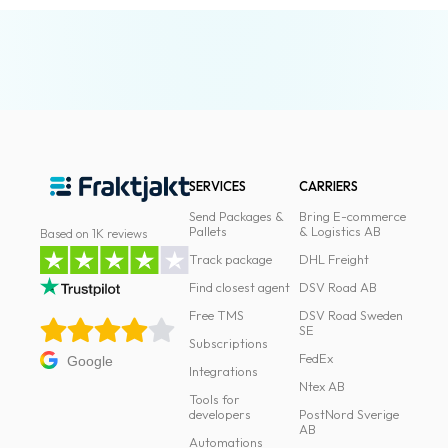
SERVICES
CARRIERS
Send Packages &
Bring E-commerce
Pallets
& Logistics AB
Based on 1K reviews
Track package
DHL Freight
Find closest agent
DSV Road AB
Free TMS
DSV Road Sweden
SE
Subscriptions
FedEx
Google
Integrations
Ntex AB
Tools for
developers
PostNord Sverige
AB
Automations