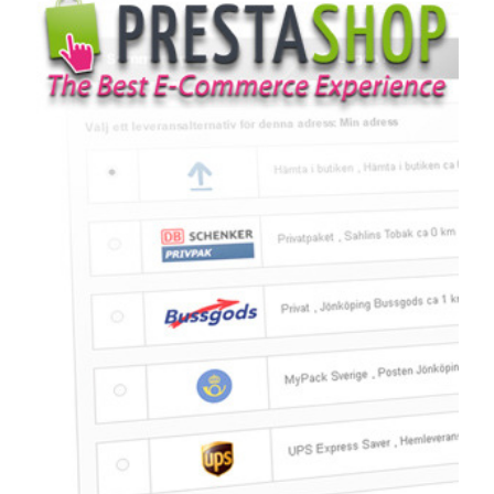
Glossary
Packing
Shipping
documents
Printer
settings
Customs
declarations
Delivery
terms
Pickups
Manuals
Downloads