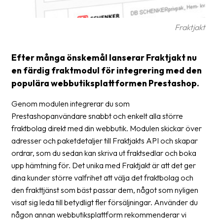
Barcode
Fraktjakt
scanner
Support
Efter många önskemål lanserar Fraktjakt nu
en färdig fraktmodul för integrering med den
About
populära webbutiksplattformen Prestashop.
the
company
Genom modulen integrerar du som
Prestashopanvändare snabbt och enkelt alla större
About
fraktbolag direkt med din webbutik. Modulen skickar över
Fraktjakt
adresser och paketdetaljer till Fraktjakts API och skapar
Media
ordrar, som du sedan kan skriva ut fraktsedlar och boka
upp hämtning för. Det unika med Fraktjakt är att det ger
Coworkers
dina kunder större valfrihet att välja det fraktbolag och
den frakttjänst som bäst passar dem, något som nyligen
Job
visat sig leda till betydligt fler försäljningar. Använder du
&
någon annan webbutiksplattform rekommenderar vi
career