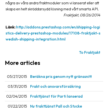
några av våra andra fraktmoduler som vi lanserat eller att
News
skapa en helt skräddarsydd lösning med vårt smarta API.
archive
Fraktjakt, 08/26/2014
Contact
Länk:
http://addons.prestashop.com/en/shipping-logi
us
stics-delivery-prestashop-modules/17108-fraktjakt-s
wedish-shipping-integration.html
Terms
Terms
To Fraktjakt
and
More articles
conditions
Privacy
05/27/2015
Beräkna pris genom nytt gränssnitt
Prohibited
03/31/2015
Frakt och ansvarsförsäkring
and
dangerous
02/04/2015
Frakttjänst för Parti lanserad
content
01/22/2015
Ny frakttjänst Pall och Stycke