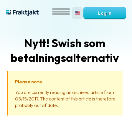
Log in
Nytt! Swish som
betalningsalternativ
Please note
What
You are currently reading an archived article from
is
05/15/2017. The content of this article is therefore
Fraktjakt?
probably out of date.
Help?
FAQ