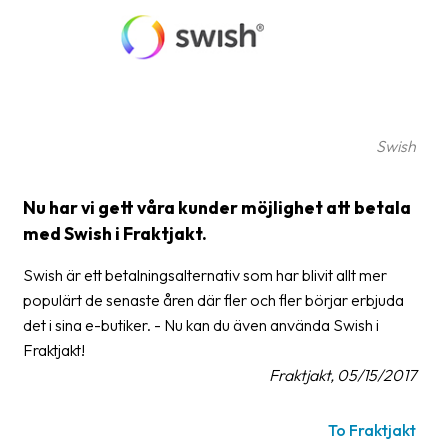
Glossary
Packing
Shipping
documents
Swish
Printer
settings
Nu har vi gett våra kunder möjlighet att betala
med Swish i Fraktjakt.
Customs
declarations
Swish är ett betalningsalternativ som har blivit allt mer
populärt de senaste åren där fler och fler börjar erbjuda
Delivery
det i sina e-butiker. - Nu kan du även använda Swish i
terms
Fraktjakt!
Pickups
Fraktjakt, 05/15/2017
Manuals
To Fraktjakt
Downloads