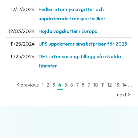
News
12/17/2024
FedEx inför nya avgifter och
archive
uppdaterade transportvillkor
Contact
12/03/2024
Höjda vägskatter i Europa
us
11/25/2024
UPS uppdaterar sina listpriser för 2025
Terms
11/25/2024
DHL inför säsongstillägg på utvalda
Terms
tjänster
and
conditions
...
previous
1
2
3
4
5
6
7
8
9
10
11
12
13
14
Privacy
next
Prohibited
and
dangerous
content