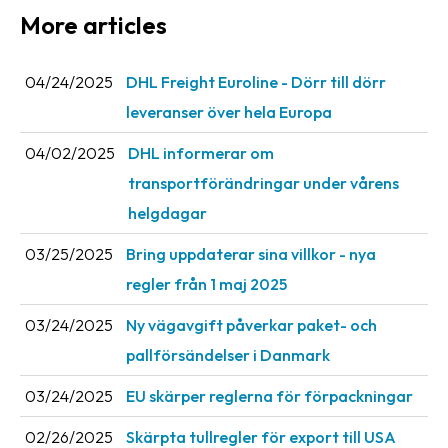
More articles
Barcode
scanner
04/24/2025
DHL Freight Euroline - Dörr till dörr
Support
leveranser över hela Europa
About
04/02/2025
DHL informerar om
the
transportförändringar under vårens
company
helgdagar
About
03/25/2025
Bring uppdaterar sina villkor - nya
Fraktjakt
regler från 1 maj 2025
Media
03/24/2025
Ny vägavgift påverkar paket- och
Coworkers
pallförsändelser i Danmark
Job
03/24/2025
EU skärper reglerna för förpackningar
&
career
02/26/2025
Skärpta tullregler för export till USA