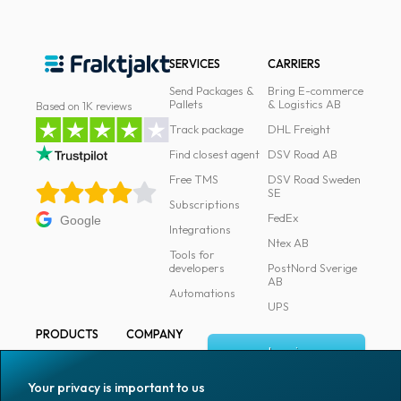
SERVICES
CARRIERS
Send Packages &
Bring E-commerce
Pallets
& Logistics AB
Based on 1K reviews
Track package
DHL Freight
Find closest agent
DSV Road AB
Free TMS
DSV Road Sweden
SE
Subscriptions
FedEx
Google
Integrations
Ntex AB
Tools for
developers
PostNord Sverige
AB
Automations
UPS
PRODUCTS
COMPANY
Log in
All products
About
Fraktjakt
Marking
Your privacy is important to us
Media