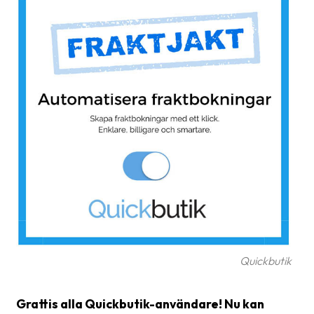
Glossary
Packing
Shipping
documents
Printer
settings
Customs
declarations
Delivery
terms
Pickups
Quickbutik
Manuals
Grattis alla Quickbutik-användare! Nu kan
Downloads