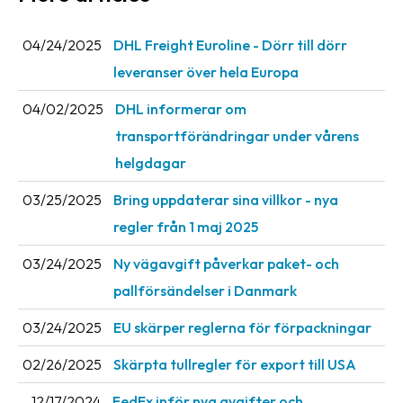
04/24/2025
DHL Freight Euroline - Dörr till dörr
leveranser över hela Europa
04/02/2025
DHL informerar om
transportförändringar under vårens
helgdagar
03/25/2025
Bring uppdaterar sina villkor - nya
regler från 1 maj 2025
03/24/2025
Ny vägavgift påverkar paket- och
pallförsändelser i Danmark
03/24/2025
EU skärper reglerna för förpackningar
02/26/2025
Skärpta tullregler för export till USA
12/17/2024
FedEx inför nya avgifter och