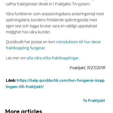
valfria frakttjänster direkt in i Fraktjakts TA-system.
News
archive
Våra funktioner som anpassningsbara aviseringsmejl med
spårningslänk, kundens fristående spårningssida med
Contact
egen text och logga brukar vara en väldigt uppskattad
us
möjlighet hos våra kunder.
Terms
Quickbutik har postat en kort
introduktion till hur deras
fraktkoppling fungerar
.
Terms
Läs mer om
alla våra olika fraktkopplingar
.
and
conditions
Fraktjakt, 11/27/2019
Privacy
Länk:
https://help.quickbutik.com/hur-fungerar-kopp
Prohibited
lingen-till-fraktjakt/
and
dangerous
To Fraktjakt
content
More articles