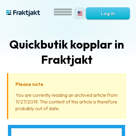
Log in
Quickbutik kopplar in
Fraktjakt
Please note
What
You are currently reading an archived article from
is
11/27/2019. The content of this article is therefore
Fraktjakt?
probably out of date.
Help?
FAQ