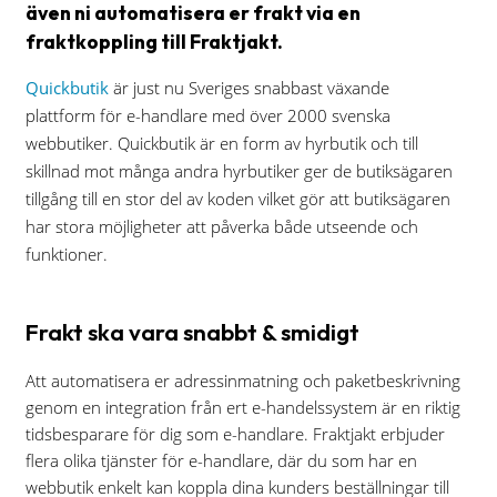
även ni automatisera er frakt via en
fraktkoppling till Fraktjakt.
Barcode
scanner
Quickbutik
är just nu Sveriges snabbast växande
Support
plattform för e-handlare med över 2000 svenska
webbutiker. Quickbutik är en form av hyrbutik och till
About
skillnad mot många andra hyrbutiker ger de butiksägaren
the
tillgång till en stor del av koden vilket gör att butiksägaren
company
har stora möjligheter att påverka både utseende och
funktioner.
About
Fraktjakt
Frakt ska vara snabbt & smidigt
Media
Att automatisera er adressinmatning och paketbeskrivning
Coworkers
genom en integration från ert e-handelssystem är en riktig
Job
tidsbesparare för dig som e-handlare. Fraktjakt erbjuder
&
flera olika tjänster för e-handlare, där du som har en
career
webbutik enkelt kan koppla dina kunders beställningar till