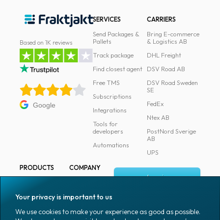
SERVICES
CARRIERS
Send Packages &
Bring E-commerce
Pallets
& Logistics AB
Based on 1K reviews
Track package
DHL Freight
Find closest agent
DSV Road AB
Free TMS
DSV Road Sweden
SE
Subscriptions
FedEx
Google
Integrations
Ntex AB
Tools for
developers
PostNord Sverige
AB
Automations
UPS
PRODUCTS
COMPANY
Log in
All products
About
Fraktjakt
Marking
Your privacy is important to us
Media
Sign up
Packaging
We use cookies to make your experience as good as possible.
Coworkers