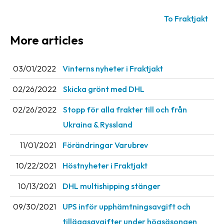
News
To Fraktjakt
archive
More articles
Contact
us
03/01/2022
Vinterns nyheter i Fraktjakt
Terms
02/26/2022
Skicka grönt med DHL
Terms
02/26/2022
Stopp för alla frakter till och från
and
Ukraina & Ryssland
conditions
11/01/2021
Förändringar Varubrev
Privacy
10/22/2021
Höstnyheter i Fraktjakt
Prohibited
and
10/13/2021
DHL multishipping stänger
dangerous
content
09/30/2021
UPS inför upphämtningsavgift och
tilläggsavgifter under högsäsongen