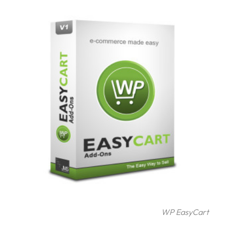
Glossary
Packing
Shipping
documents
Printer
settings
Customs
declarations
Delivery
terms
Pickups
Manuals
WP EasyCart
Downloads