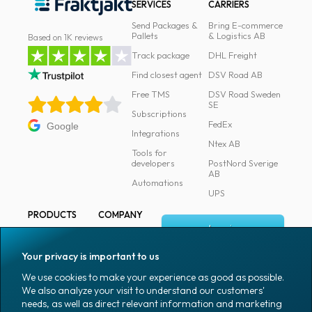
SERVICES
CARRIERS
Send Packages &
Bring E-commerce
Pallets
& Logistics AB
Based on 1K reviews
Track package
DHL Freight
Find closest agent
DSV Road AB
Free TMS
DSV Road Sweden
SE
Subscriptions
FedEx
Google
Integrations
Ntex AB
Tools for
developers
PostNord Sverige
AB
Automations
UPS
PRODUCTS
COMPANY
Log in
All products
About
Fraktjakt
Marking
Your privacy is important to us
Media
Sign up
Packaging
We use cookies to make your experience as good as possible.
Coworkers
We also analyze your visit to understand our customers'
Packaging
needs, as well as direct relevant information and marketing
accessories
Job & career