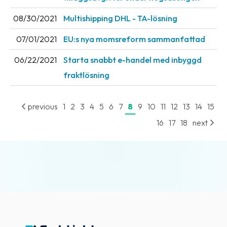
08/30/2021
Multishipping DHL - TA-lösning
07/01/2021
EU:s nya momsreform sammanfattad
06/22/2021
Starta snabbt e-handel med inbyggd
fraktlösning
previous
1
2
3
4
5
6
7
8
9
10
11
12
13
14
15
16
17
18
next