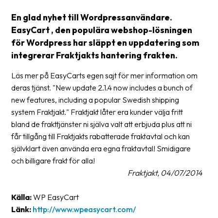
En glad nyhet till Wordpressanvändare.
Barcode
EasyCart , den populära webshop-lösningen
scanner
för Wordpress har släppt en uppdatering som
Support
integrerar Fraktjakts hantering frakten.
About
Läs mer på EasyCarts egen sajt för mer information om
the
deras tjänst. "New update 2.1.4 now includes a bunch of
company
new features, including a popular Swedish shipping
system Fraktjakt." Fraktjakt låter era kunder välja fritt
About
bland de frakttjänster ni själva valt att erbjuda plus att ni
Fraktjakt
får tillgång till Fraktjakts rabatterade fraktavtal och kan
självklart även använda era egna fraktavtal! Smidigare
Media
och billigare frakt för alla!
Coworkers
Fraktjakt, 04/07/2014
Job
Källa:
WP EasyCart
&
Länk:
http://www.wpeasycart.com/
career